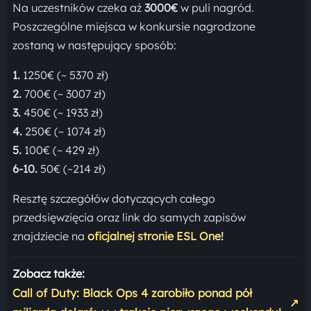
Na uczestników czeka aż
3000
€
w puli nagród.
Poszczególne miejsca w konkursie nagrodzone
zostaną w następujący sposób:
1.
1250€ (~ 5370 zł)
2.
700€ (~ 3007 zł)
3.
450€ (~ 1933 zł)
4.
250€ (~ 1074 zł)
5.
100€ (~ 429 zł)
6-10.
50€ (~214 zł)
Resztę szczegółów dotyczących całego
przedsięwzięcia oraz link do samych zapisów
znajdziecie na
oficjalnej stronie ESL One
!
Zobacz także:
Call of Duty: Black Ops 4 zarobiło ponad pół
↗