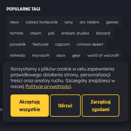
POPULARNE TAGI
news
zobacz koniecznie
sony
arc raiders
games
fortnite
steam
ps5
embark studios
blizzard
poradnik
featured
capcom
crimson desert
nintendo
microsoft
xbox
gear
world of warcraft
solucja
marathon
ubisoft
bungie
recenzja
Korzystamy z plików cookie w celu zapewnienia
prawidłowego działania strony, personalizacji
resident evil requiem
gaming
aktualizacja
pc
treści oraz analizy ruchu. Szczegóły znajdziesz w
naszej
Polityce prywatności
.
epic games
hytale
Akceptuję
Zarządzaj
Odrzuć
wszystkie
zgodami
Polityka prywatności
·
Ustawienia cookies