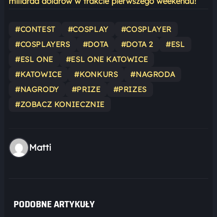
miliarda dolarów w trakcie pierwszego weekendu!
#CONTEST
#COSPLAY
#COSPLAYER
#COSPLAYERS
#DOTA
#DOTA 2
#ESL
#ESL ONE
#ESL ONE KATOWICE
#KATOWICE
#KONKURS
#NAGRODA
#NAGRODY
#PRIZE
#PRIZES
#ZOBACZ KONIECZNIE
Matti
PODOBNE ARTYKUŁY