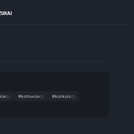
ZUKAJ
ice
#katowice
#konkurs
(1)
(1)
(1)