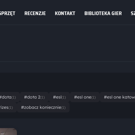
SPRZĘT
RECENZJE
KONTAKT
BIBLIOTEKA GIER
S
#dota
#dota 2
#esl
#esl one
#esl one katow
(1)
(1)
(1)
(1)
izes
#zobacz koniecznie
(1)
(1)