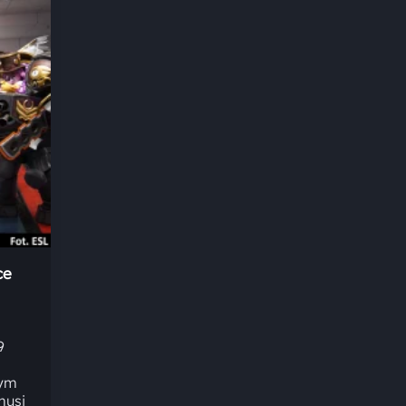
ce
9
rym
musi