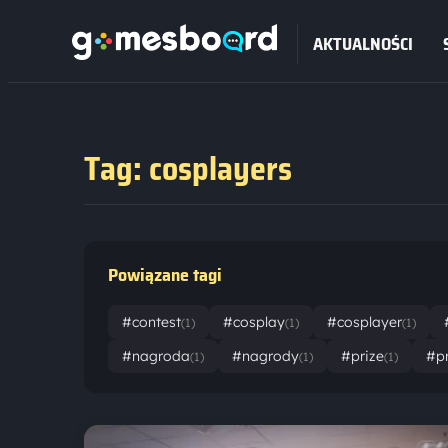
AKTUALNOŚCI
Tag: cosplayers
Powiązane tagi
#contest
#cosplay
#cosplayer
(1)
(1)
(1)
#nagroda
#nagrody
#prize
#pr
(1)
(1)
(1)