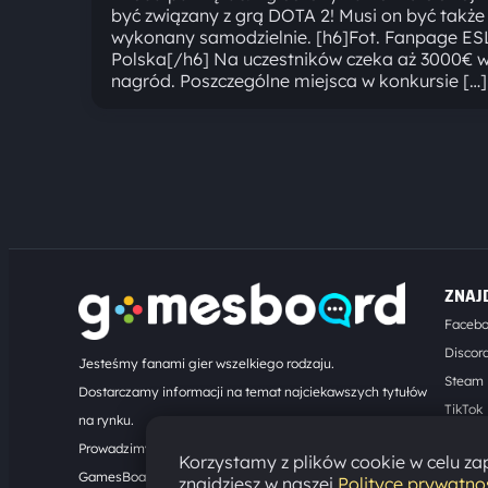
być związany z grą DOTA 2! Musi on być także
wykonany samodzielnie. [h6]Fot. Fanpage ES
Polska[/h6] Na uczestników czeka aż 3000€ w
nagród. Poszczególne miejsca w konkursie […]
ZNAJ
Faceb
Discor
Jesteśmy fanami gier wszelkiego rodzaju.
Steam
Dostarczamy informacji na temat najciekawszych tytułów
TikTok
na rynku.
Kontak
Prowadzimy turnieje online. Działamy od 2008 roku.
Korzystamy z plików cookie w celu zap
GamesBoard.pl © 2026
znajdziesz w naszej
Polityce prywatno