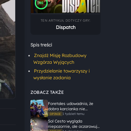
90
TEN ARTYKUŁ DOTYCZY GRY:
Dispatch
Spis treści
Znajdź Misję Rozbudowy
Wzgórza Wyjących
Przydzielanie towarzyszy i
wysłanie zadania
ZOBACZ TAKŻE
Foretales udowadnia, że
dobra karcianka nie
potrzebuje wielkiego
1 tydzień temu
OPINIE
świata, żeby opowiedzieć
Sol Cesto wygląda
dużą historię
niepozornie, ale oczarowuje