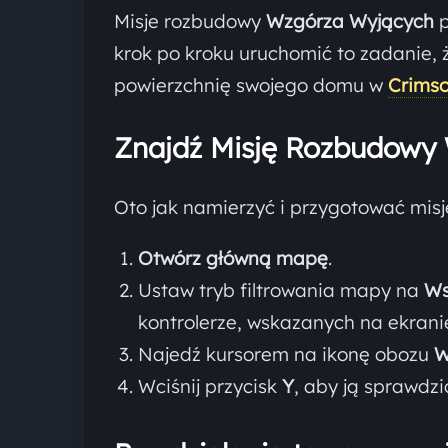
Misje rozbudowy
Wzgórza Wyjących
p
krok po kroku uruchomić to zadanie, że
powierzchnię swojego domu w
Crimso
Znajdź Misję Rozbudowy
Oto jak namierzyć i przygotować misj
Otwórz główną mapę
.
Ustaw tryb filtrowania mapy na
Ws
kontrolerze, wskazanych na ekranie
Najedź kursorem na ikonę obozu
W
Wciśnij przycisk
Y
, aby ją sprawdzi