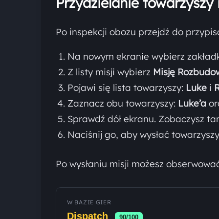
Przydzielanie towarzyszy 
Po inspekcji obozu przejdź do przypis
Na nowym ekranie wybierz zakła
Z listy misji wybierz
Misję Rozbudo
Pojawi się lista towarzyszy:
Luke
i
Zaznacz obu towarzyszy:
Luke’a
or
Sprawdź dół ekranu. Zobaczysz ta
Naciśnij go, aby wysłać towarzysz
Po wysłaniu misji możesz obserwowa
W BAZIE GIER
Dispatch
90/100