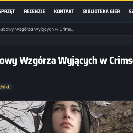
SPRZĘT
RECENZJE
KONTAKT
BIBLIOTEKA GIER
S
Jak wysłać misje rozbudowy Wzgórza Wyjących w Crimson Desert
udowy Wzgórza Wyjących w Crim
dniki