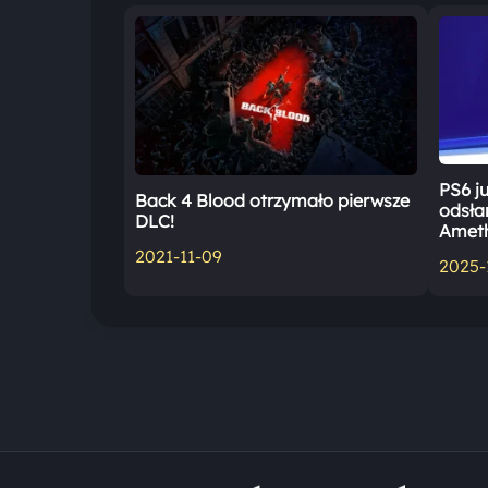
PS6 ju
Back 4 Blood otrzymało pierwsze
odsłan
DLC!
Ameth
2021-11-09
2025-