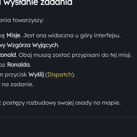
i wysłanie zadania
ania towarzyszy:
dkę
Misje
. Jest ona widoczna u góry interfejsu.
wy Wzgórza Wyjących
.
Ronald
. Obaj muszą zostać przypisani do tej misji.
az
Ronalda
.
m przycisk
Wyślij
(
Dispatch
).
y na zadanie.
ć postępy rozbudowy swojej osady na mapie.