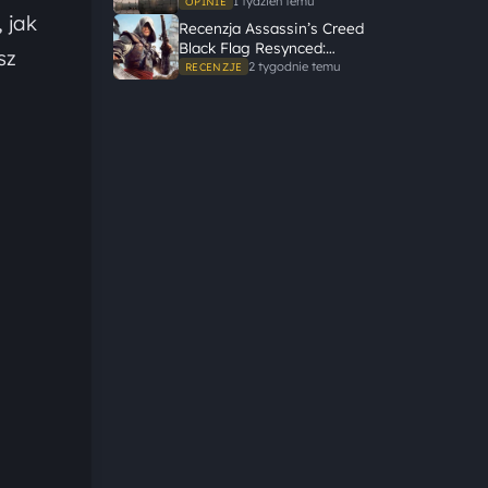
gameplayem
1 tydzień temu
OPINIE
 jak
Recenzja Assassin’s Creed
Black Flag Resynced:
sz
Ubisoft tego nie zepsuł
2 tygodnie temu
RECENZJE