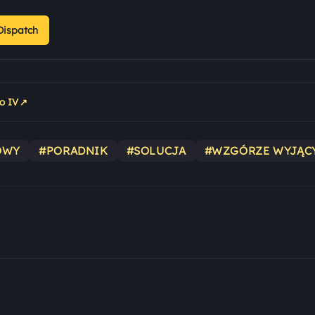
Dispatch
↗
o IV
OWY
#PORADNIK
#SOLUCJA
#WZGÓRZE WYJĄC