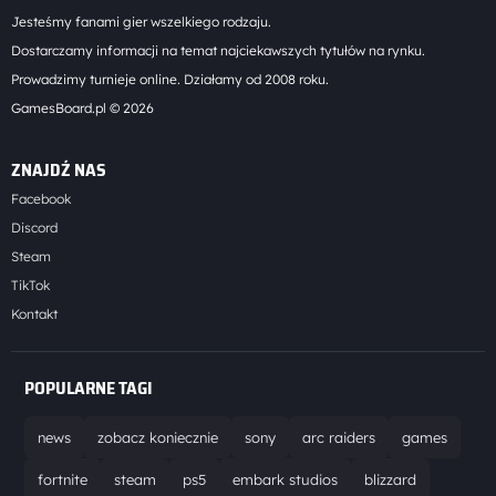
Jesteśmy fanami gier wszelkiego rodzaju.
Dostarczamy informacji na temat najciekawszych tytułów na rynku.
Prowadzimy turnieje online. Działamy od 2008 roku.
GamesBoard.pl © 2026
ZNAJDŹ NAS
Facebook
Discord
Steam
TikTok
Kontakt
POPULARNE TAGI
news
zobacz koniecznie
sony
arc raiders
games
fortnite
steam
ps5
embark studios
blizzard