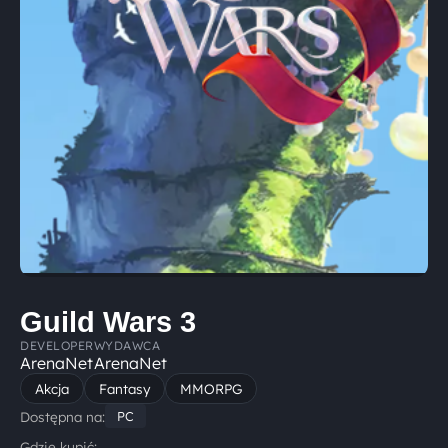
Guild Wars 3
DEVELOPER
WYDAWCA
ArenaNet
ArenaNet
Akcja
Fantasy
MMORPG
Dostępna na:
PC
Gdzie kupić: