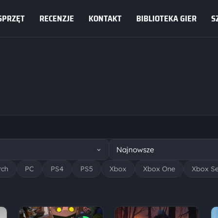
SPRZĘT
RECENZJE
KONTAKT
BIBLIOTEKA GIER
S
tch
PC
PS4
PS5
Xbox
Xbox One
Xbox Se