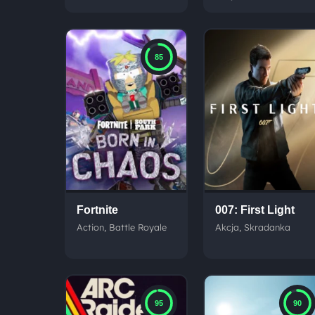
85
Fortnite
007: First Light
Action, Battle Royale
Akcja, Skradanka
95
90