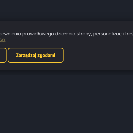
ewnienia prawidłowego działania strony, personalizacji treś
ści
.
Zarządzaj zgodami
DŹ NAS
POPULARNE TAGI
ook
news
zobacz koniecznie
sony
arc raiders