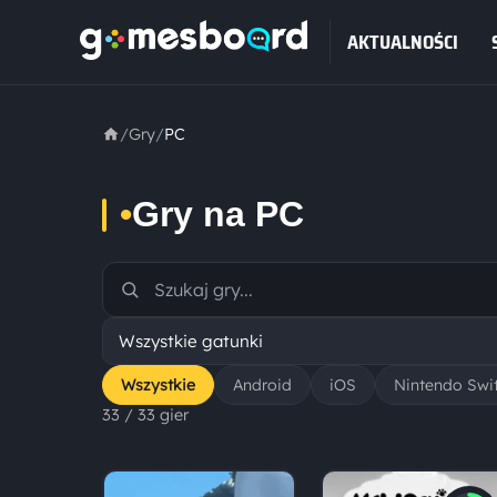
AKTUALNOŚCI
/
Gry
/
PC
•
Gry na PC
Wszystkie
Android
iOS
Nintendo Swi
33 / 33 gier