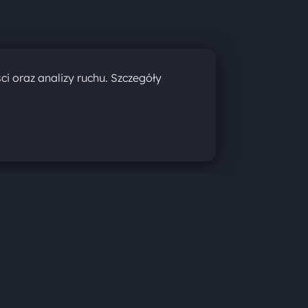
ci oraz analizy ruchu. Szczegóły
games
fortnite
steam
ps5
embark studios