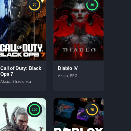
70
80
Call of Duty: Black
Diablo IV
Ops 7
Akcja, RPG
Akcja, Strzelanka
100
75