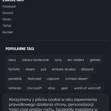
Facebook
Discord
Steam
TikTok
Kontakt
POPULARNE TAGI
news
zobacz koniecznie
sony
arc raiders
games
fortnite
steam
ps5
embark studios
blizzard
poradnik
featured
capcom
crimson desert
nintendo
microsoft
xbox
gear
world of warcraft
solucja
marathon
ubisoft
bungie
recenzja
Korzystamy z plików cookie w celu zapewnienia
prawidłowego działania strony, personalizacji
resident evil requiem
gaming
aktualizacja
pc
treści oraz analizy ruchu. Szczegóły znajdziesz w