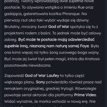
podróży. Twórcy wprowadzają dwie zupełnie nowe
postacie. To ożywiona wstążka o imieniu Rue oraz
gadająca, galaretowata kostka Phranque. Na
pierwszy rzut oka taki wybór wydaje się dziwny.
Brutalny, mroczny świat
God of War
spotyka się tu z
projektami rodem z baśni. To jednak może być celowy
zabieg.
Być może te postacie mają odzwierciedlać
zupełnie inną, nieznaną nam naturę samej Faye
. Była
ona kimś więcej niż tylko żoną surowego boga wojny.
Być może jej świat był pełen magii, która dla Kratosa
pozostawała niewidoczna.
Zapowiedź
God of War Laufey
to tylko część
większego planu.
Sony
potwierdziło również prace nad
remakiem oryginalnej, greckiej trylogii. Równolegle
powstaje serial aktorski dla platformy
Prime Video
.
Widać wyraźnie, że marka wchodzi w nową erę. Nie