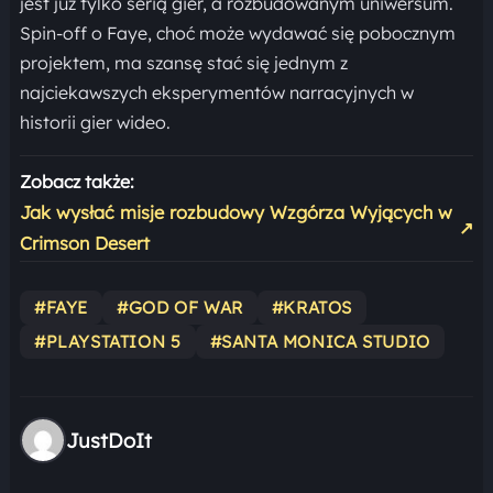
jest już tylko serią gier, a rozbudowanym uniwersum.
Spin-off o Faye, choć może wydawać się pobocznym
projektem, ma szansę stać się jednym z
najciekawszych eksperymentów narracyjnych w
historii gier wideo.
Zobacz także:
Jak wysłać misje rozbudowy Wzgórza Wyjących w
↗
Crimson Desert
#FAYE
#GOD OF WAR
#KRATOS
#PLAYSTATION 5
#SANTA MONICA STUDIO
JustDoIt