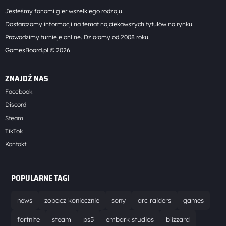
Jesteśmy fanami gier wszelkiego rodzaju.
Dostarczamy informacji na temat najciekawszych tytułów na rynku.
Prowadzimy turnieje online. Działamy od 2008 roku.
GamesBoard.pl © 2026
ZNAJDŹ NAS
Facebook
Discord
Steam
TikTok
Kontakt
POPULARNE TAGI
news
zobacz koniecznie
sony
arc raiders
games
fortnite
steam
ps5
embark studios
blizzard