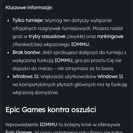
Kluczowe informacje:
Tylko turnieje:
Wymóg ten dotyczy wyłącznie
oficjalnych rozgrywek turniejowych. Możesz nadal
grać w
tryby casualowe
(zwykłe)
oraz
rankingowe
(Ranked)
bez włączonego
IOMMU.
Brak banów:
Jeśli spróbujesz dołączyć do turnieju z
wyłączoną funkcją
IOMMU,
gra po prostu Cię nie
dopuści do meczu – nie otrzymasz za to bana.
Windows 11:
Większość użytkowników
Windows 11
na kompatybilnych płytach głównych ma tę funkcję
włączoną domyślnie.
Epic Games kontra oszuści
Wprowadzenie
IOMMU
to kolejny krok w ofensywie
Epic Games.
W ciągu ostatniego roku firma nie tylko