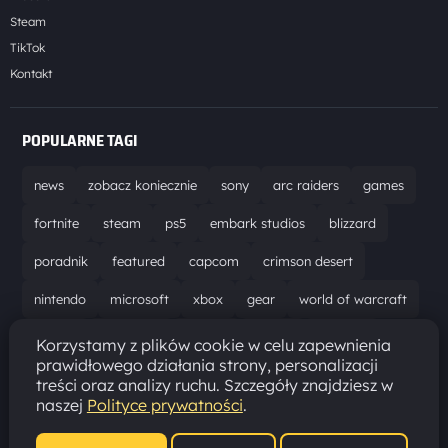
Steam
TikTok
Kontakt
POPULARNE TAGI
news
zobacz koniecznie
sony
arc raiders
games
fortnite
steam
ps5
embark studios
blizzard
poradnik
featured
capcom
crimson desert
nintendo
microsoft
xbox
gear
world of warcraft
solucja
marathon
ubisoft
bungie
recenzja
Korzystamy z plików cookie w celu zapewnienia
prawidłowego działania strony, personalizacji
resident evil requiem
gaming
aktualizacja
pc
treści oraz analizy ruchu. Szczegóły znajdziesz w
naszej
Polityce prywatności
.
epic games
hytale