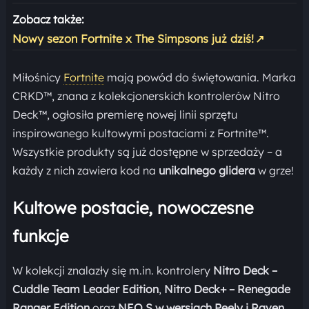
Zobacz także:
Nowy sezon Fortnite x The Simpsons już dziś!
↗
Miłośnicy
Fortnite
mają powód do świętowania. Marka
CRKD™, znana z kolekcjonerskich kontrolerów Nitro
Deck™, ogłosiła premierę nowej linii sprzętu
inspirowanego kultowymi postaciami z Fortnite™.
Wszystkie produkty są już dostępne w sprzedaży – a
każdy z nich zawiera kod na
unikalnego glidera
w grze!
Kultowe postacie, nowoczesne
funkcje
W kolekcji znalazły się m.in. kontrolery
Nitro Deck –
Cuddle Team Leader Edition
,
Nitro Deck+ – Renegade
Ranger Edition
oraz
NEO S w wersjach Peely i Raven
,