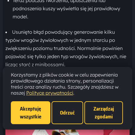
Teraz podczas tworzenia, upuszczenia lub
podnoszenia kuszy wyświetla się jej prawidłowy
model.
Usunięto błąd powodujący generowanie kilku
typów wrogów żywiołowych w jednym starciu po
zwiększeniu poziomu trudności. Normalnie powinien
pojawiać się tylko jeden typ wrogów żywiołowych, nie
licząc starć z minibossami.
[/list]
Korzystamy z plików cookie w celu zapewnienia
[h2]BOHATEROWIE[/h2]
prawidłowego działania strony, personalizacji
treści oraz analizy ruchu. Szczegóły znajdziesz w
naszej
Polityce prywatności
.
Akceptuję
Zarządzaj
Odrzuć
wszystkie
zgodami