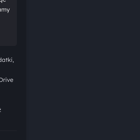
ramy
atki,
Drive
ż