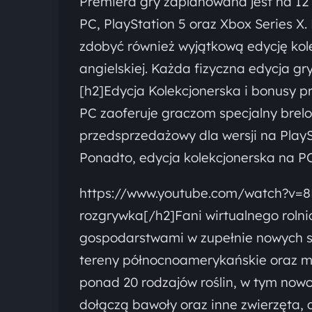
Premiera gry zaplanowana jest na 12 
PC, PlayStation 5 oraz Xbox Series X
zdobyć również wyjątkową edycję kole
angielskiej. Każda fizyczna edycja 
[h2]Edycja Kolekcjonerska i bonusy 
PC zaoferuje graczom specjalny brelo
przedsprzedażowy dla wersji na Play
Ponadto, edycja kolekcjonerska na P
https://www.youtube.com/watch?v=8
rozgrywka[/h2]Fani wirtualnego roln
gospodarstwami w zupełnie nowych sce
tereny północnoamerykańskie oraz m
ponad 20 rodzajów roślin, w tym nowoś
dołączą bawoły oraz inne zwierzęta,