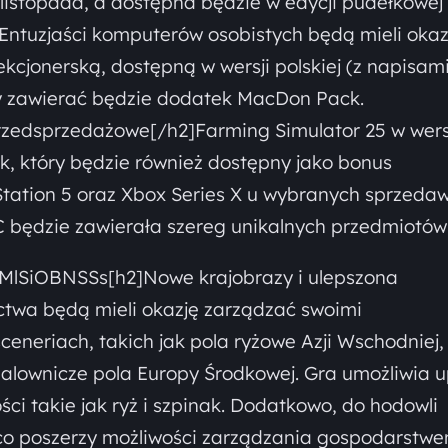
listopada, a dostępna będzie w edycji pudełkowej
. Entuzjaści komputerów osobistych będą mieli okaz
kcjonerską, dostępną w wersji polskiej (z napisami
gry zawierać będzie dodatek MacDon Pack.
przedsprzedażowe[/h2]Farming Simulator 25 w wers
k, który będzie również dostępny jako bonus
Station 5 oraz Xbox Series X u wybranych sprzeda
C będzie zawierała szereg unikalnych przedmiotów
MlSiOBNSSs[h2]Nowe krajobrazy i ulepszona
ictwa będą mieli okazję zarządzać swoimi
neriach, takich jak pola ryżowe Azji Wschodniej,
alownicze pola Europy Środkowej. Gra umożliwia 
ci takie jak ryż i szpinak. Dodatkowo, do hodowli
 co poszerzy możliwości zarządzania gospodarstwe