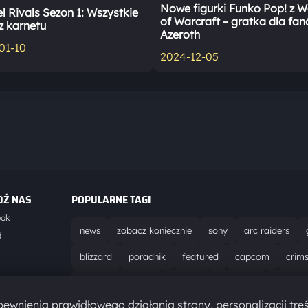
Nowe figurki Funko Pop! z W
l Rivals Sezon 1: Wszystkie
of Warcraft – gratka dla fa
z karnetu
Azeroth
01-10
2024-12-05
DŹ NAS
POPULARNE TAGI
ook
news
zobacz koniecznie
sony
arc raiders
d
blizzard
poradnik
featured
capcom
crim
world of warcraft
solucja
marathon
ubisoft
t
ewnienia prawidłowego działania strony, personalizacji treś