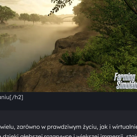
niu[/h2]
 wielu, zarówno w prawdziwym życiu, jak i wirtualni
 dzięki głębszej rozgrywce i większej immersji, sta