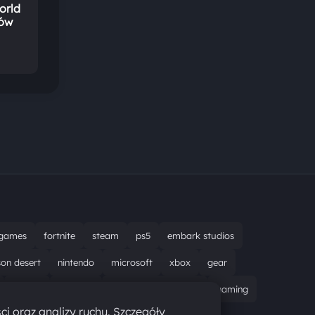
orld
nów
games
fortnite
steam
ps5
embark studios
son desert
nintendo
microsoft
xbox
gear
bungie
recenzja
resident evil requiem
gaming
ci oraz analizy ruchu. Szczegóły