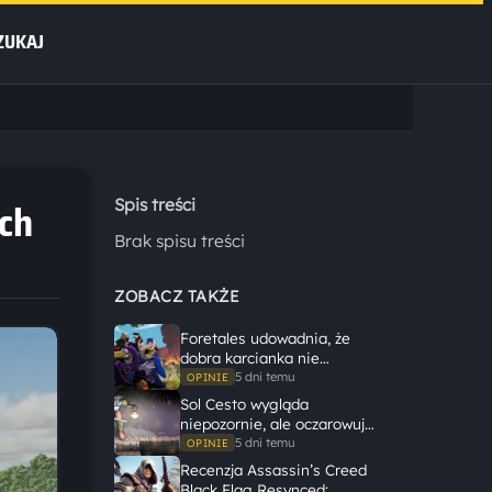
ZUKAJ
ych
Spis treści
Brak spisu treści
ZOBACZ TAKŻE
Foretales udowadnia, że
dobra karcianka nie
potrzebuje wielkiego
5 dni temu
OPINIE
świata, żeby opowiedzieć
Sol Cesto wygląda
dużą historię
niepozornie, ale oczarowuje
gameplayem
5 dni temu
OPINIE
Recenzja Assassin’s Creed
Black Flag Resynced: