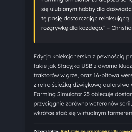
się ulubionym hobby dla doświadc
tę pasję dostarczając relaksującą,
rozgrywkę dla każdego.” – Chris
Edycja kolekcjonerska z pewnością pr
takie jak Stacyjka USB z dwoma klucz
traktorów w grze, oraz 16-bitowa wer
z retro ścieżką dźwiękową autorstwa 
Farming Simulator 25 obiecuje dostar
przyciągnie zarówno weteranów serii, 
wkrótce stać się wirtualnym farmerem 
Zobacz także:
Rust staje się przyjaźniejszy dla nowy