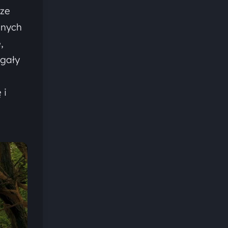
 ze
nych
,
agały
 i