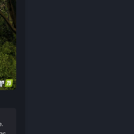
e.
jąc