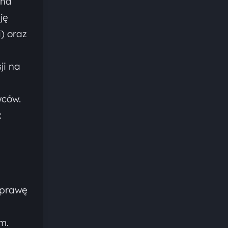
 na
ję
) oraz
ji na
wców.
:
uprawę
m.