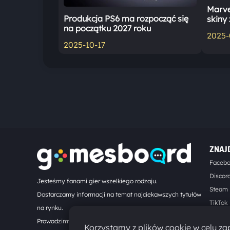
Marve
Produkcja PS6 ma rozpocząć się
skiny 
na początku 2027 roku
2025-
2025-10-17
ZNAJ
Faceb
Discor
Jesteśmy fanami gier wszelkiego rodzaju.
Steam
Dostarczamy informacji na temat najciekawszych tytułów
TikTok
na rynku.
Kontak
Prowadzimy turnieje online. Działamy od 2008 roku.
Korzystamy z plików cookie w celu zap