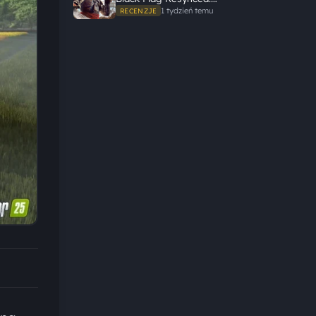
Ubisoft tego nie zepsuł
1 tydzień temu
RECENZJE