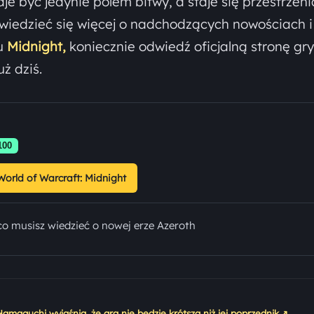
je być jedynie polem bitwy, a staje się przestrzeni
dowiedzieć się więcej o nadchodzących nowościach i
ku
Midnight,
koniecznie odwiedź oficjalną stronę gry
uż dziś.
100
World of Warcraft: Midnight
co musisz wiedzieć o nowej erze Azeroth
↗
maguchi wyjaśnia, że gra nie będzie krótsza niż jej poprzednik