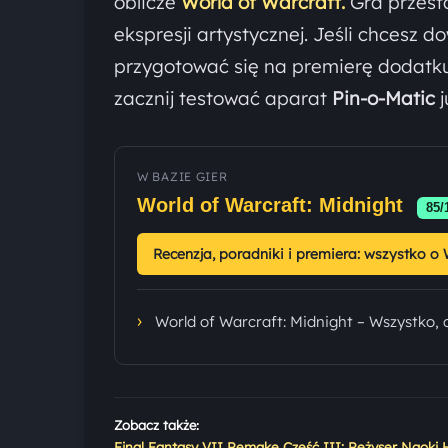
oblicze
World of Warcraft.
Gra przesta
ekspresji artystycznej. Jeśli chcesz 
przygotować się na premierę dodat
zacznij testować aparat
Pin-o-Matic
j
W BAZIE GIER
World of Warcraft: Midnight
85/
Recenzja, poradniki i premiera: wszystko o 
›
World of Warcraft: Midnight – Wszystko, 
Zobacz także:
Final Fantasy VII Remake Część III: Reżyser Naoki Ha