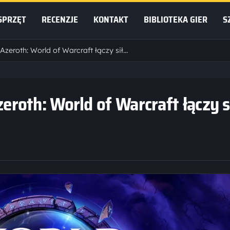
SPRZĘT
RECENZJE
KONTAKT
BIBLIOTEKA GIER
S
Domowe rewolucje w Azeroth: World of Warcraft łączy siły z Pinterestem
roth: World of Warcraft łączy s