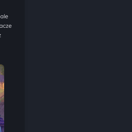
 ale
racze
z