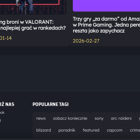
Trzy gry „za darmo” od Am
ng broni w VALORANT:
w Prime Gaming. Jedna pere
najlepiej grać w rankedach?
reszta jako zapychacz
01-14
2026-02-27
DŹ NAS
POPULARNE TAGI
ook
news
zobacz koniecznie
sony
arc raiders
d
blizzard
poradnik
featured
capcom
crim