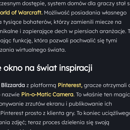
zesnym dostępie, system domów dla graczy stał s
orld of Warcraft.
Możliwość posiadania własnego
 tysiące bohaterów, którzy zamienili miecze na
nikalne i zapierające dech w piersiach aranżacje. 
ając funkcję, która pozwoli pochwalić się tymi
zania wirtualnego świata.
 okno na świat inspiracji
y
Blizzarda
z platformą
Pinterest,
gracze otrzymali 
o nazwie
Pin-o-Matic Camera
.
To właśnie ten magi
nywanie zrzutów ekranu i publikowanie ich
nterest prosto z klienta gry. To koniec uciążliweg
nia zdjęć; teraz proces dzielenia się swoją