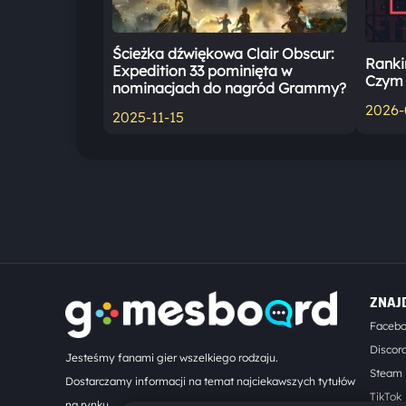
Ścieżka dźwiękowa Clair Obscur:
Ranki
Expedition 33 pominięta w
Czym 
nominacjach do nagród Grammy?
2026-
2025-11-15
ZNAJ
Faceb
Discor
Jesteśmy fanami gier wszelkiego rodzaju.
Steam
Dostarczamy informacji na temat najciekawszych tytułów
TikTok
na rynku.