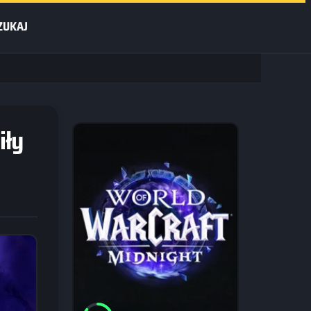
ZUKAJ
iły