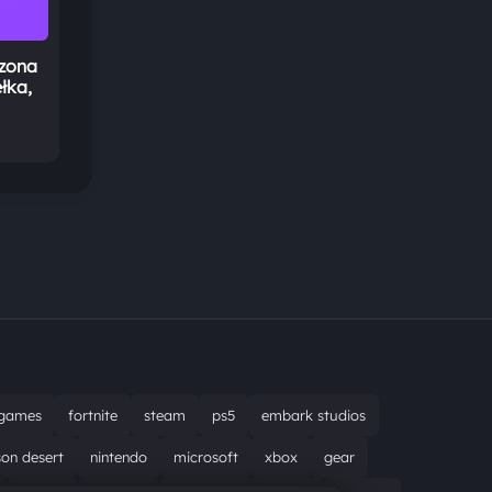
azona
łka,
games
fortnite
steam
ps5
embark studios
son desert
nintendo
microsoft
xbox
gear