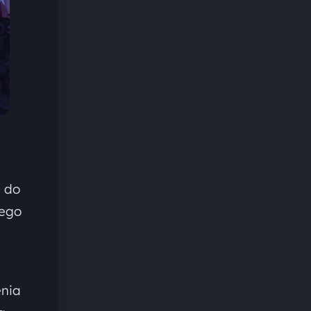
i do
wego
enia