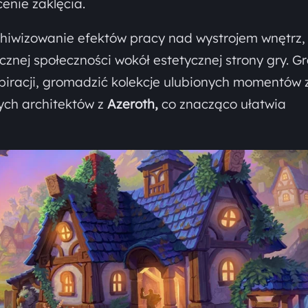
cenie zaklęcia.
rchiwizowanie efektów pracy nad wystrojem wnętrz,
nej społeczności wokół estetycznej strony gry. G
piracji, gromadzić kolekcje ulubionych momentów 
ych architektów z
Azeroth,
co znacząco ułatwia