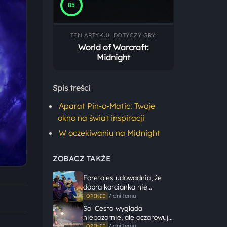
85
TEN ARTYKUŁ DOTYCZY GRY:
World of Warcraft:
Midnight
Spis treści
Aparat Pin-o-Matic: Twoje
okno na świat inspiracji
W oczekiwaniu na Midnight
ZOBACZ TAKŻE
Foretales udowadnia, że
dobra karcianka nie
potrzebuje wielkiego
7 dni temu
OPINIE
świata, żeby opowiedzieć
Sol Cesto wygląda
dużą historię
niepozornie, ale oczarowuje
gameplayem
7 dni temu
OPINIE