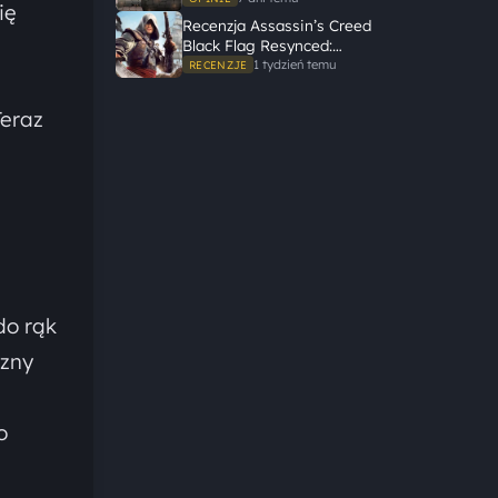
ię
Recenzja Assassin’s Creed
Black Flag Resynced:
Ubisoft tego nie zepsuł
1 tydzień temu
RECENZJE
Teraz
do rąk
czny
o