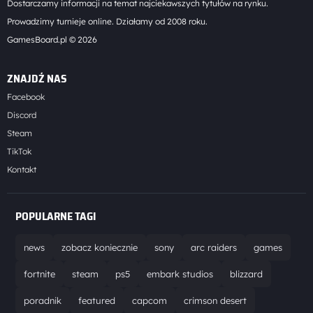
Dostarczamy informacji na temat najciekawszych tytułów na rynku.
Prowadzimy turnieje online. Działamy od 2008 roku.
GamesBoard.pl © 2026
ZNAJDŹ NAS
Facebook
Discord
Steam
TikTok
Kontakt
POPULARNE TAGI
news
zobacz koniecznie
sony
arc raiders
games
fortnite
steam
ps5
embark studios
blizzard
poradnik
featured
capcom
crimson desert