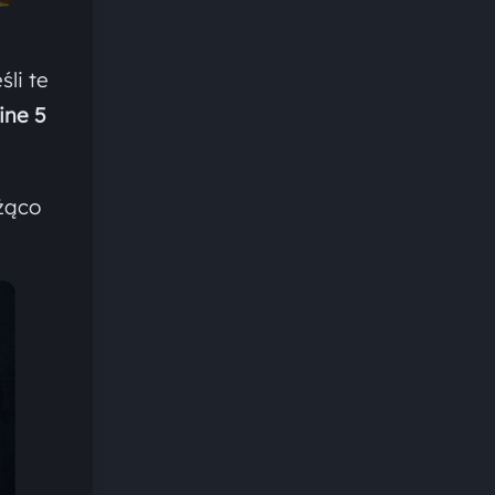
śli te
ine 5
żąco