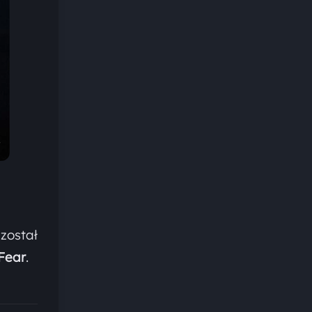
został
 Fear
.