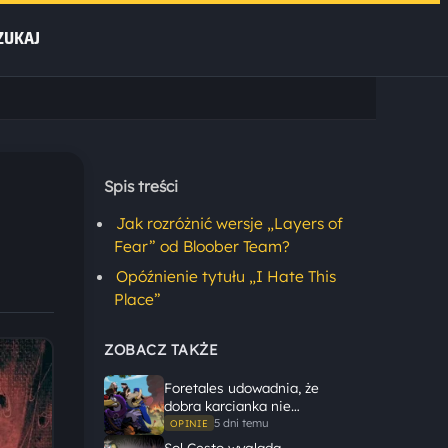
ZUKAJ
Spis treści
Jak rozróżnić wersje „Layers of
Fear” od Bloober Team?
Opóźnienie tytułu „I Hate This
Place”
ZOBACZ TAKŻE
Foretales udowadnia, że
dobra karcianka nie
potrzebuje wielkiego
5 dni temu
OPINIE
świata, żeby opowiedzieć
Sol Cesto wygląda