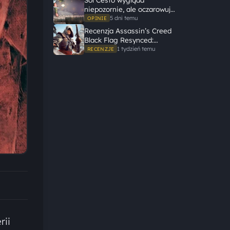
dużą historię
niepozornie, ale oczarowuje
gameplayem
5 dni temu
OPINIE
Recenzja Assassin’s Creed
Black Flag Resynced:
Ubisoft tego nie zepsuł
1 tydzień temu
RECENZJE
rii