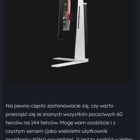
Na pewno często zastanawiacie się, czy warto
przesiąść się ze znanych wszystkim poczciwych 60
herców na 144 herców. Mogę wam osobiście i z
czystym sercem (jako wieloletni użytkownik
monitorów 60Hz) powiedzieć, iż jest to podróż w jedną