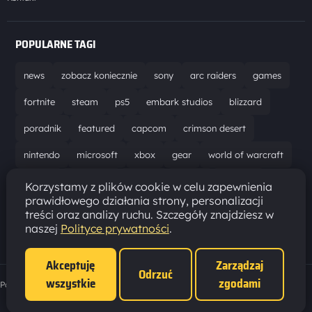
POPULARNE TAGI
news
zobacz koniecznie
sony
arc raiders
games
fortnite
steam
ps5
embark studios
blizzard
poradnik
featured
capcom
crimson desert
nintendo
microsoft
xbox
gear
world of warcraft
solucja
marathon
ubisoft
bungie
recenzja
Korzystamy z plików cookie w celu zapewnienia
prawidłowego działania strony, personalizacji
resident evil requiem
gaming
aktualizacja
pc
treści oraz analizy ruchu. Szczegóły znajdziesz w
naszej
Polityce prywatności
.
epic games
hytale
Akceptuję
Zarządzaj
Odrzuć
wszystkie
zgodami
Polityka prywatności
·
Ustawienia cookies