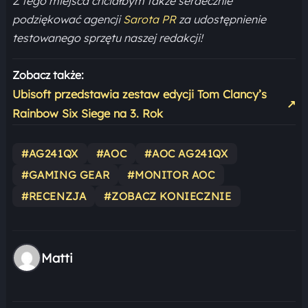
Z tego miejsca chciałbym także serdecznie
podziękować agencji
Sarota PR
za udostępnienie
testowanego sprzętu naszej redakcji!
Zobacz także:
Ubisoft przedstawia zestaw edycji Tom Clancy’s
↗
Rainbow Six Siege na 3. Rok
#AG241QX
#AOC
#AOC AG241QX
#GAMING GEAR
#MONITOR AOC
#RECENZJA
#ZOBACZ KONIECZNIE
Matti