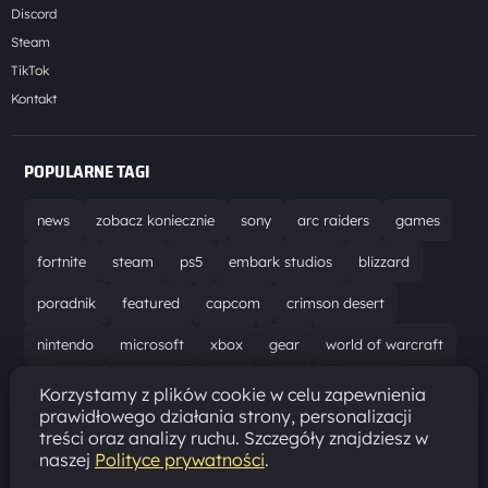
Discord
Steam
TikTok
Kontakt
POPULARNE TAGI
news
zobacz koniecznie
sony
arc raiders
games
fortnite
steam
ps5
embark studios
blizzard
poradnik
featured
capcom
crimson desert
nintendo
microsoft
xbox
gear
world of warcraft
solucja
marathon
ubisoft
bungie
recenzja
Korzystamy z plików cookie w celu zapewnienia
prawidłowego działania strony, personalizacji
resident evil requiem
gaming
aktualizacja
pc
treści oraz analizy ruchu. Szczegóły znajdziesz w
naszej
Polityce prywatności
.
epic games
hytale