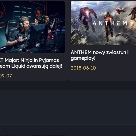
ANTHEM nowy zwiastun i
gameplay!
T Major: Ninja in Pyjamas
Team Liquid awansują dalej!
2018-06-10
09-07