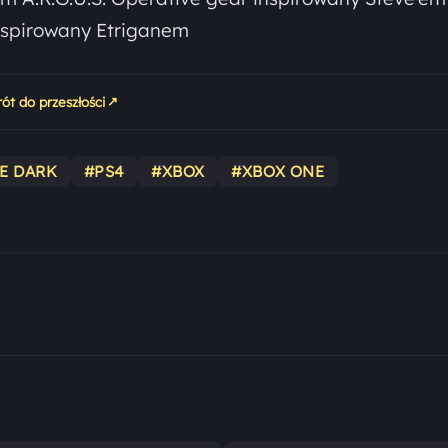
inspirowany Etriganem
↗
ót do przeszłości
E DARK
#PS4
#XBOX
#XBOX ONE