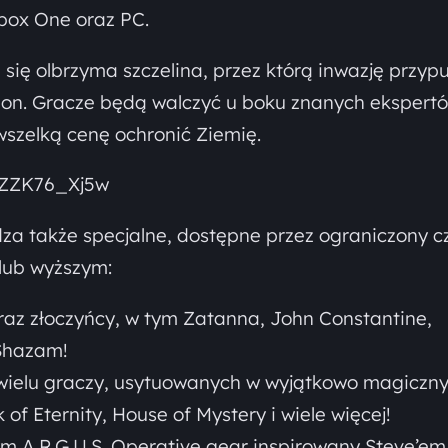
Xbox One oraz PC.
się olbrzyma szczelina, przez którą inwazję przypu
n. Gracze będą walczyć u boku znanych ekspert
wszelką cenę ochronić Ziemię.
cZZK76_Xj5w
a także specjalne, dostępne przez ograniczony c
 lub wyższym:
az złoczyńcy, w tym Zatanna, John Constantine,
 Shazam!
wielu graczy, usytuowanych w wyjątkowo magiczn
 of Eternity, House of Mystery i wiele więcej!
ym A.R.G.U.S. Operative gear inspirowany Steve’em