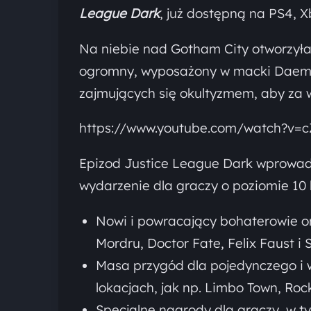
League Dark
, już dostępną na PS4, 
Na niebie nad Gotham City otworzyła 
ogromny, wyposażony w macki Daemo
zajmujących się okultyzmem, aby za 
https://www.youtube.com/watch?v=
Epizod Justice League Dark wprowadz
wydarzenie dla graczy o poziomie 10
Nowi i powracający bohaterowie or
Mordru, Doctor Fate, Felix Faust i
Masa przygód dla pojedynczego i 
lokacjach, jak np. Limbo Town, Rock
Specjalne nagrody dla graczy, w t