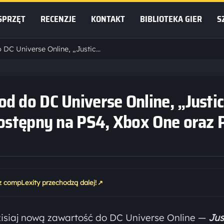
SPRZĘT
RECENZJE
KONTAKT
BIBLIOTEKA GIER
S
Nowe wydarzenie i epizod do DC Universe Online, „Justice League Dark”, jest już dostępny na PS4, Xbox One oraz PC
d do DC Universe Online, „Justi
dostępny na PS4, Xbox One oraz 
↗
az compLexity przechodzą dalej!
isiaj nową zawartość do DC Universe Online —
Jus