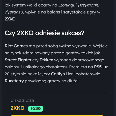
jak system walki oparty na
„zoningu” (trzymaniu
dystansu)
wpłynie na balans i satysfakcję z gry w
2XKO.
Czy 2XKO odniesie sukces?
Riot Games
ma przed sobą ważne wyzwanie. Wejście
na rynek zdominowany przez gigantów takich jak
Street Fighter
czy
Tekken
wymaga dopracowanego
balansu i unikalnego charakteru. Premiera na
PS5
już
20 stycznia pokaże, czy
Caitlyn
i inni bohaterowie
Runeterry
przyciągną graczy na dłużej.
W BAZIE GIER
2XKO
70/100