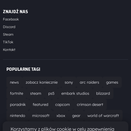
ZNAJDŹ NAS
Facebook
Discord
Steam
TikTok
Kontakt
POPULARNE TAGI
news
zobacz koniecznie
sony
arc raiders
games
fortnite
steam
ps5
embark studios
blizzard
poradnik
featured
capcom
crimson desert
nintendo
microsoft
xbox
gear
world of warcraft
solucja
marathon
ubisoft
bungie
recenzja
Korzystamy z plików cookie w celu zapewnienia