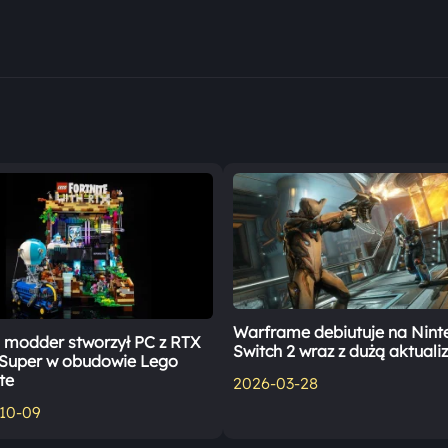
Warframe debiutuje na Nin
i modder stworzył PC z RTX
Switch 2 wraz z dużą aktuali
Super w obudowie Lego
te
2026-03-28
10-09