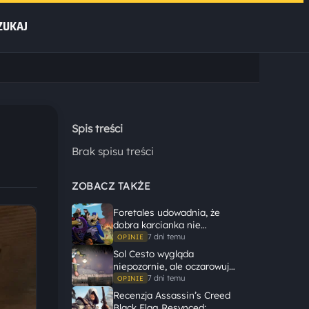
ZUKAJ
Spis treści
Brak spisu treści
ZOBACZ TAKŻE
Foretales udowadnia, że
dobra karcianka nie
potrzebuje wielkiego
7 dni temu
OPINIE
świata, żeby opowiedzieć
Sol Cesto wygląda
dużą historię
niepozornie, ale oczarowuje
gameplayem
7 dni temu
OPINIE
Recenzja Assassin’s Creed
Black Flag Resynced: