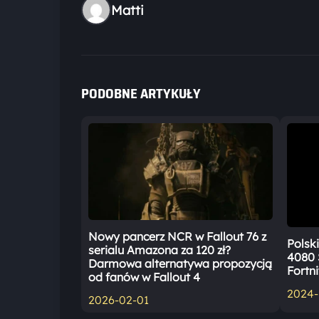
Matti
PODOBNE ARTYKUŁY
Nowy pancerz NCR w Fallout 76 z
Polsk
serialu Amazona za 120 zł?
4080 
Darmowa alternatywa propozycją
Fortni
od fanów w Fallout 4
2024-
2026-02-01