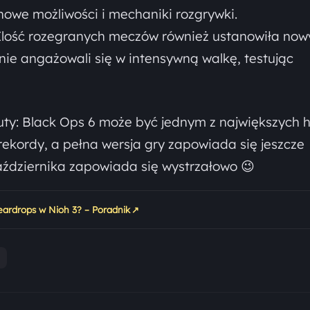
 nowe możliwości i mechaniki rozgrywki.
 Ilość rozegranych meczów również ustanowiła now
nie angażowali się w intensywną walkę, testując
Duty: Black Ops 6 może być jednym z największych 
rekordy, a pełna wersja gry zapowiada się jeszcze
aździernika zapowiada się wystrzałowo 😉
↗
eardrops w Nioh 3? – Poradnik