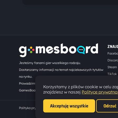
ZNAJ
Faceb
Discor
Jesteśmy fanami gier wszelkiego rodzaju.
Steam
Dostarczamy informacji na temat najciekawszych tytułów
TikTok
na rynku.
Kontak
Prowadzimy turnieje online. Działamy od 2008 roku.
Korzystamy z plików cookie w celu zap
GamesBoard.pl © 2026
znajdziesz w naszej
Polityce prywatno
Akceptuję wszystkie
Odrzuć
Polityka prywatności
·
Ustawienia cookies