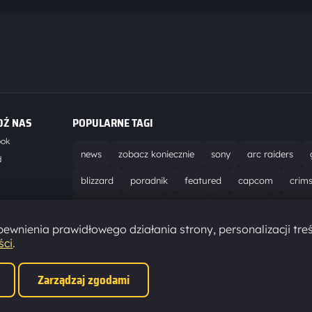
DŹ NAS
POPULARNE TAGI
ook
news
zobacz koniecznie
sony
arc raiders
d
blizzard
poradnik
featured
capcom
crim
world of warcraft
solucja
marathon
ubisoft
t
ewnienia prawidłowego działania strony, personalizacji treś
aktualizacja
pc
epic games
hytale
ści
.
Zarządzaj zgodami