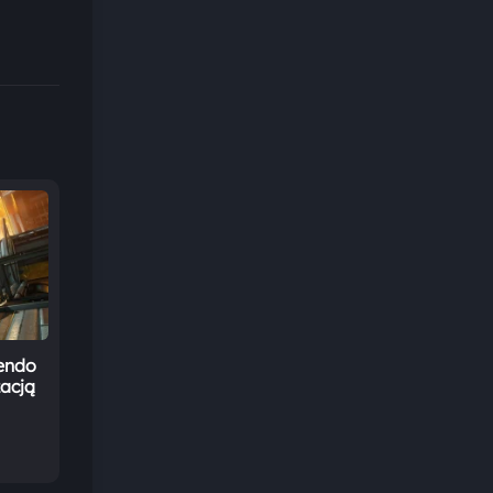
tendo
zacją