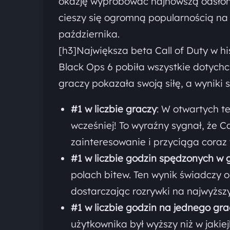
okazję wypróbować najnowszą odsłonę 
cieszy się ogromną popularnością na c
października.
[h3]Największa beta Call of Duty w hi
Black Ops 6 pobiła wszystkie dotychc
graczy pokazała swoją siłę, a wyniki 
#1 w liczbie graczy
: W otwartych te
wcześniej! To wyraźny sygnał, że 
zainteresowanie i przyciąga coraz
#1 w liczbie godzin spędzonych w 
polach bitew. Ten wynik świadczy 
dostarczając rozrywki na najwyższ
#1 w liczbie godzin na jednego gr
użytkownika był wyższy niż w jakie