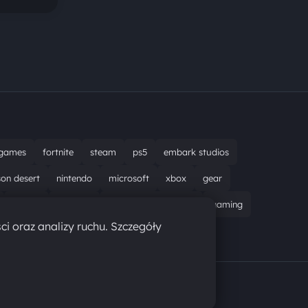
games
fortnite
steam
ps5
embark studios
son desert
nintendo
microsoft
xbox
gear
bungie
recenzja
resident evil requiem
gaming
ci oraz analizy ruchu. Szczegóły