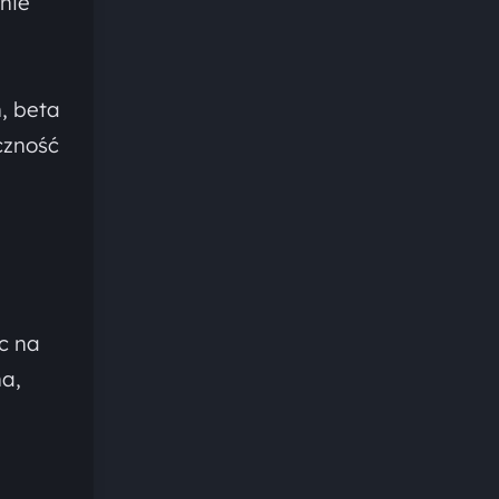
nie
n, beta
czność
ąc na
na,