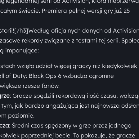
legendarnej serii od Activision, która nieprzerwa
ałym świecie. Premiera pełnej wersji gry już 25
storii![/h3]Według oficjalnych danych od Activisio
zasowe rekordy związane z testami tej serii. Społe
są imponujące:
stach wzięło udział więcej graczy niż kiedykolwiek
Call of Duty: Black Ops 6 wzbudza ogromne
 większe rzesze fanów.
grze
: Gracze spędzili rekordową ilość czasu, walcz
o tym, jak bardzo angażująca jest najnowsza odsło
ym poziomie.
acza
: Średni czas spędzony w grze przez jednego
jkolwiek poprzedniej becie. To pokazuje, że gracze