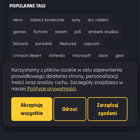
POPULARNE TAGI
news
zobacz koniecznie
sony
arc raiders
games
fortnite
steam
ps5
embark studios
blizzard
poradnik
featured
capcom
crimson desert
nintendo
microsoft
xbox
gear
world of warcraft
solucja
marathon
ubisoft
Korzystamy z plików cookie w celu zapewnienia
prawidłowego działania strony, personalizacji
bungie
recenzja
resident evil requiem
gaming
treści oraz analizy ruchu. Szczegóły znajdziesz w
naszej
Polityce prywatności
.
aktualizacja
pc
epic games
hytale
Akceptuję
Zarządzaj
Odrzuć
wszystkie
zgodami
Polityka prywatności
·
Ustawienia cookies