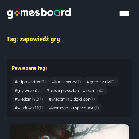
Tag: zapowiedź gry
Powiązane tagi
#cdprojektred
#foolstheory
#geralt z rivii
(1)
(1)
(1)
#gry wideo
#piesni przyszlosci wiedzmin
(1)
(1)
#wiedzmin 3
#wiedzmin 3 dziki gon
(1)
(1)
#windows 11
#wymagania sprzetowe
(1)
(1)