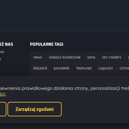
DŹ NAS
POPULARNE TAGI
ook
news
zobacz koniecznie
sony
arc raiders
d
blizzard
poradnik
featured
capcom
crim
world of warcraft
solucja
marathon
ubisoft
t
ewnienia prawidłowego działania strony, personalizacji treś
aktualizacja
pc
epic games
hytale
ści
.
Zarządzaj zgodami