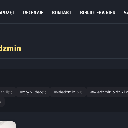
SPRZĘT
RECENZJE
KONTAKT
BIBLIOTEKA GIER
S
edzmin
rivii
#gry wideo
#wiedzmin 3
#wiedzmin 3 dziki 
(1)
(1)
(1)
)