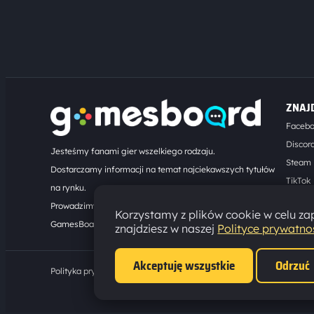
ZNAJ
Faceb
Discor
Jesteśmy fanami gier wszelkiego rodzaju.
Steam
Dostarczamy informacji na temat najciekawszych tytułów
TikTok
na rynku.
Kontak
Prowadzimy turnieje online. Działamy od 2008 roku.
Korzystamy z plików cookie w celu zap
GamesBoard.pl © 2026
znajdziesz w naszej
Polityce prywatno
Akceptuję wszystkie
Odrzuć
Polityka prywatności
·
Ustawienia cookies