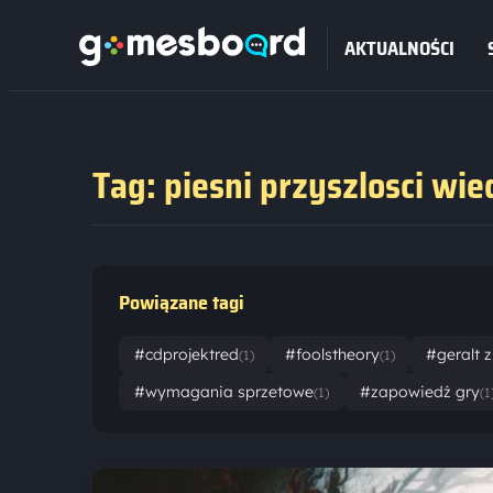
AKTUALNOŚCI
Tag: piesni przyszlosci wi
Powiązane tagi
#cdprojektred
#foolstheory
#geralt z 
(1)
(1)
#wymagania sprzetowe
#zapowiedź gry
(1)
(1