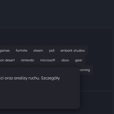
games
fortnite
steam
ps5
embark studios
son desert
nintendo
microsoft
xbox
gear
bungie
recenzja
resident evil requiem
gaming
ci oraz analizy ruchu. Szczegóły