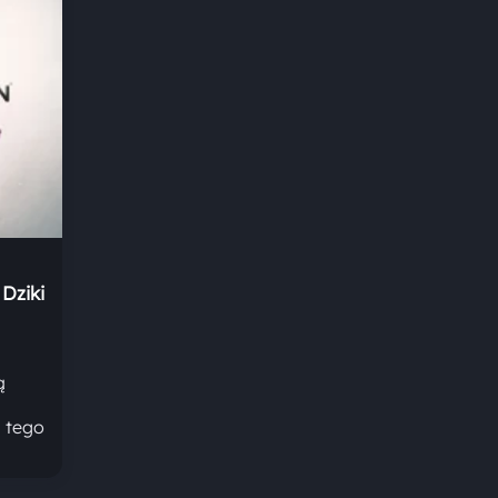
Dziki
ą
 tego