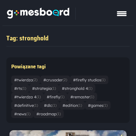
Tag: stronghold
Powiązane tagi
#twierdza
#crusader
#firefly studios
(2)
(2)
(1)
#rts
#strategia
#stronghold 4
(1)
(1)
(1)
#twierdza 4
#firefly
#remaster
(1)
(1)
(1)
#definitive
#dlc
#edition
#games
(1)
(1)
(1)
(1)
#news
#roadmap
(1)
(1)