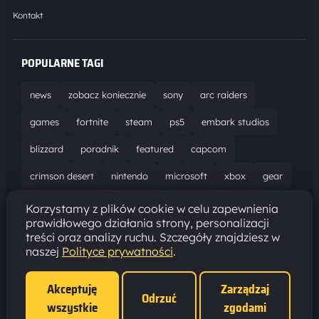
Kontakt
POPULARNE TAGI
news
zobacz koniecznie
sony
arc raiders
games
fortnite
steam
ps5
embark studios
blizzard
poradnik
featured
capcom
crimson desert
nintendo
microsoft
xbox
gear
world of warcraft
solucja
marathon
ubisoft
Korzystamy z plików cookie w celu zapewnienia
prawidłowego działania strony, personalizacji
bungie
recenzja
resident evil requiem
gaming
treści oraz analizy ruchu. Szczegóły znajdziesz w
naszej
Polityce prywatności
.
aktualizacja
pc
epic games
hytale
Akceptuję
Zarządzaj
Odrzuć
wszystkie
zgodami
Polityka prywatności
·
Ustawienia cookies