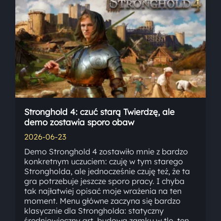
Stronghold 4: czuć starą Twierdzę, ale
demo zostawia sporo obaw
2026-06-23
Demo Stronghold 4 zostawiło mnie z bardzo
konkretnym uczuciem: czuję w tym starego
Strongholda, ale jednocześnie czuję też, że ta
gra potrzebuje jeszcze sporo pracy. I chyba
tak najłatwiej opisać moje wrażenia na ten
moment. Menu główne zaczyna się bardzo
klasycznie dla Strongholda: statyczny
średniowieczny art, budowa zamku w tle, ten