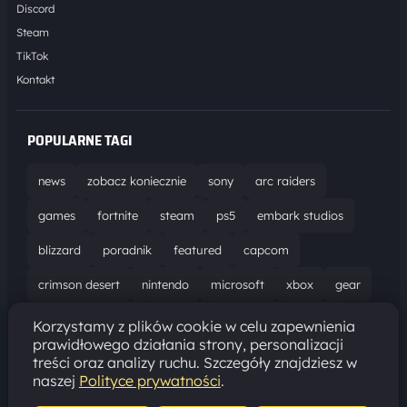
Discord
Steam
TikTok
Kontakt
POPULARNE TAGI
news
zobacz koniecznie
sony
arc raiders
games
fortnite
steam
ps5
embark studios
blizzard
poradnik
featured
capcom
crimson desert
nintendo
microsoft
xbox
gear
world of warcraft
solucja
marathon
ubisoft
Korzystamy z plików cookie w celu zapewnienia
prawidłowego działania strony, personalizacji
bungie
recenzja
resident evil requiem
gaming
treści oraz analizy ruchu. Szczegóły znajdziesz w
naszej
Polityce prywatności
.
aktualizacja
pc
epic games
hytale