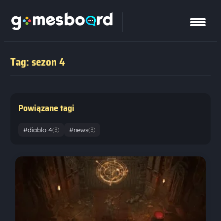
Tag: sezon 4
Powiązane tagi
#diablo 4
#news
(3)
(3)