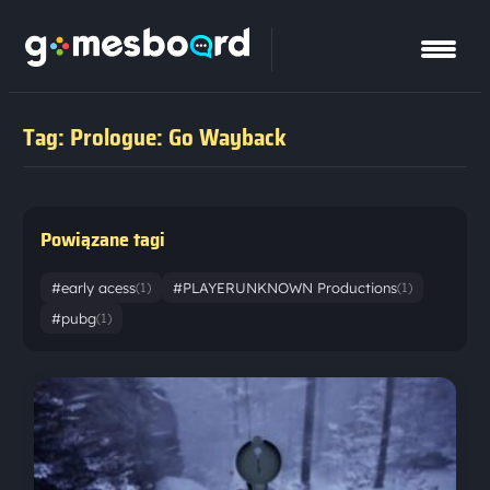
Tag: Prologue: Go Wayback
Powiązane tagi
#early acess
#PLAYERUNKNOWN Productions
(1)
(1)
#pubg
(1)