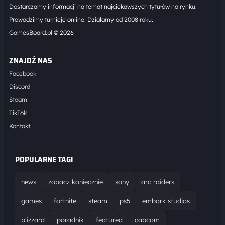
Dostarczamy informacji na temat najciekawszych tytułów na rynku.
Prowadzimy turnieje online. Działamy od 2008 roku.
GamesBoard.pl © 2026
ZNAJDŹ NAS
Facebook
Discord
Steam
TikTok
Kontakt
POPULARNE TAGI
news
zobacz koniecznie
sony
arc raiders
games
fortnite
steam
ps5
embark studios
blizzard
poradnik
featured
capcom