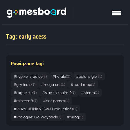
Tag: early acess
Powiązane tagi
#hypixel studios
#hytale
#balans gier
(2)
(2)
(1)
#gry indie
#mega crit
#road map
(1)
(1)
(1)
#roguelike
#slay the spire 2
#steam
(1)
(1)
(1)
#minecraft
#riot games
(1)
(1)
#PLAYERUNKNOWN Productions
(1)
#Prologue: Go Wayback
#pubg
(1)
(1)