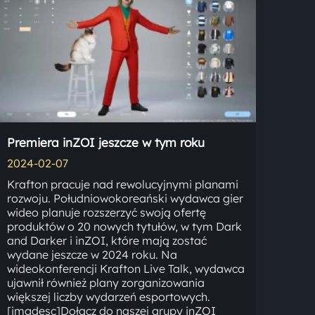
Premiera inZOI jeszcze w tym roku
2024-02-07
Krafton pracuje nad rewolucyjnymi planami
rozwoju. Południowokoreański wydawca gier
wideo planuje rozszerzyć swoją ofertę
produktów o 20 nowych tytułów, w tym Dark
and Darker i inZOI, które mają zostać
wydane jeszcze w 2024 roku. Na
wideokonferencji Krafton Live Talk, wydawca
ujawnił również plany zorganizowania
większej liczby wydarzeń esportowych.
[imgdesc]Dołącz do naszej grupy inZOI