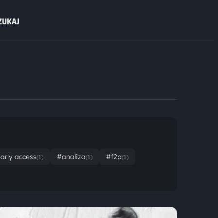
ZUKAJ
arly access
#analiza
#f2p
(1)
(1)
(1)