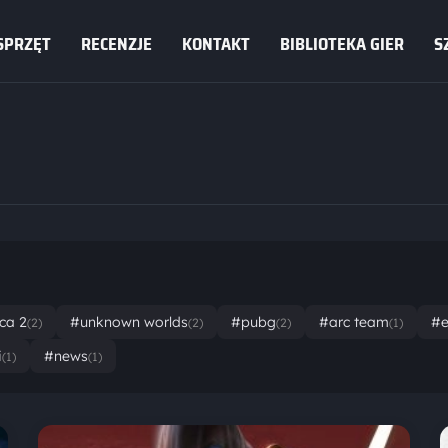
SPRZĘT
RECENZJE
KONTAKT
BIBLIOTEKA GIER
S
ca 2
#unknown worlds
#pubg
#arc team
#e
(2)
(2)
(2)
(1)
i
#news
(1)
(1)