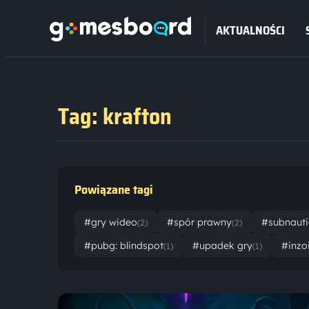
AKTUALNOŚCI
Tag: krafton
Powiązane tagi
#gry wideo
#spór prawny
#subnauti
(2)
(2)
#pubg: blindspot
#upadek gry
#inzo
(1)
(1)