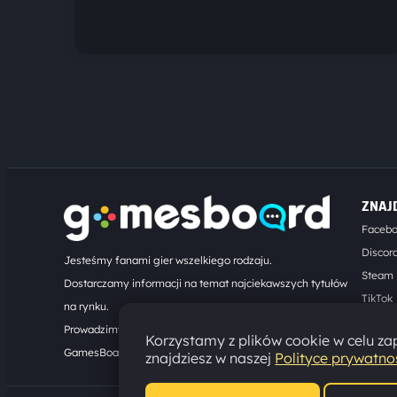
ZNAJ
Faceb
Discor
Jesteśmy fanami gier wszelkiego rodzaju.
Steam
Dostarczamy informacji na temat najciekawszych tytułów
TikTok
na rynku.
Kontak
Prowadzimy turnieje online. Działamy od 2008 roku.
Korzystamy z plików cookie w celu zap
GamesBoard.pl © 2026
znajdziesz w naszej
Polityce prywatno