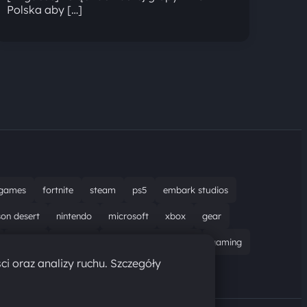
Polska aby […]
games
fortnite
steam
ps5
embark studios
son desert
nintendo
microsoft
xbox
gear
bungie
recenzja
resident evil requiem
gaming
ci oraz analizy ruchu. Szczegóły