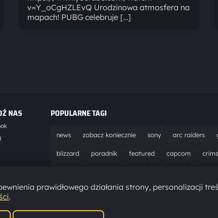
v=Y_oCgHZLEvQ Urodzinowa atmosfera na
mapach! PUBG celebruje […]
DŹ NAS
POPULARNE TAGI
ook
news
zobacz koniecznie
sony
arc raiders
d
blizzard
poradnik
featured
capcom
crim
world of warcraft
solucja
marathon
ubisoft
t
ewnienia prawidłowego działania strony, personalizacji treś
aktualizacja
pc
epic games
hytale
ści
.