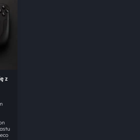
ę z
om
on
rastu
ieco