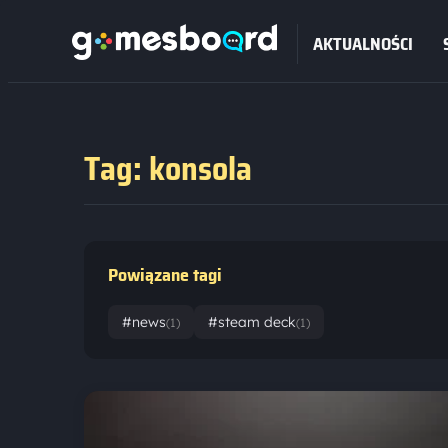
AKTUALNOŚCI
Tag: konsola
Powiązane tagi
#news
#steam deck
(1)
(1)