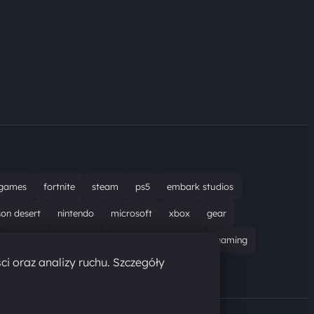
games
fortnite
steam
ps5
embark studios
son desert
nintendo
microsoft
xbox
gear
bungie
recenzja
resident evil requiem
gaming
ci oraz analizy ruchu. Szczegóły