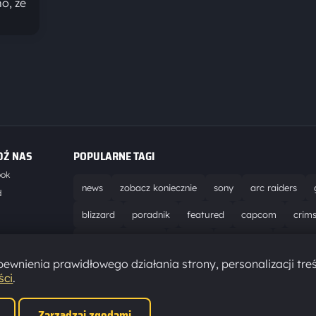
mo, że
DŹ NAS
POPULARNE TAGI
ook
news
zobacz koniecznie
sony
arc raiders
d
blizzard
poradnik
featured
capcom
crim
world of warcraft
solucja
marathon
ubisoft
t
ewnienia prawidłowego działania strony, personalizacji treś
aktualizacja
pc
epic games
hytale
ści
.
Zarządzaj zgodami