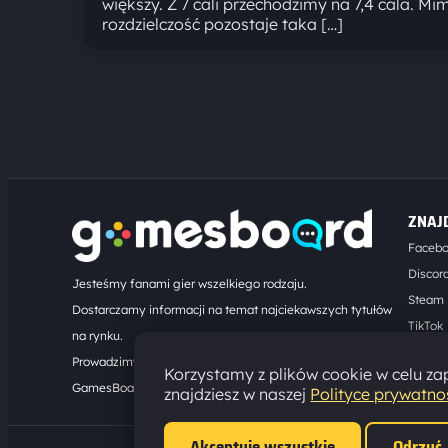
większy. Z 7 cali przechodzimy na 7,4 cala. Mi
rozdzielczość pozostaje taka […]
ZNAJ
Faceb
Discor
Jesteśmy fanami gier wszelkiego rodzaju.
Steam
Dostarczamy informacji na temat najciekawszych tytułów
TikTok
na rynku.
Kontak
Prowadzimy turnieje online. Działamy od 2008 roku.
Korzystamy z plików cookie w celu zap
GamesBoard.pl © 2026
znajdziesz w naszej
Polityce prywatno
Akceptuję wszystkie
Odrzuć