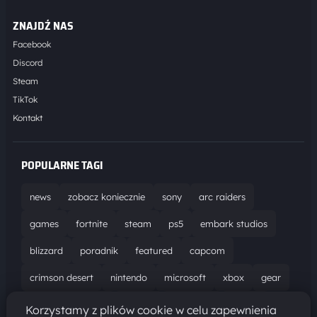
ZNAJDŹ NAS
Facebook
Discord
Steam
TikTok
Kontakt
POPULARNE TAGI
news
zobacz koniecznie
sony
arc raiders
games
fortnite
steam
ps5
embark studios
blizzard
poradnik
featured
capcom
crimson desert
nintendo
microsoft
xbox
gear
world of warcraft
solucja
marathon
ubisoft
Korzystamy z plików cookie w celu zapewnienia