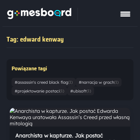
Tag: edward kenway
Powiązane tagi
#assassin's creed black flag
#narracja w grach
(1)
(1)
#projektowanie postaci
#ubisoft
(1)
(1)
Anarchista w kapturze. Jak postać