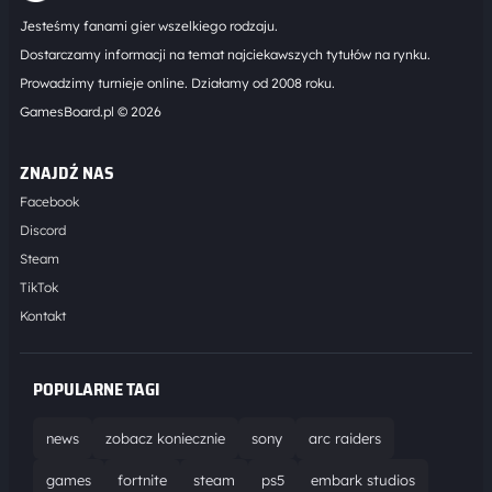
Jesteśmy fanami gier wszelkiego rodzaju.
Dostarczamy informacji na temat najciekawszych tytułów na rynku.
Prowadzimy turnieje online. Działamy od 2008 roku.
GamesBoard.pl © 2026
ZNAJDŹ NAS
Facebook
Discord
Steam
TikTok
Kontakt
POPULARNE TAGI
news
zobacz koniecznie
sony
arc raiders
games
fortnite
steam
ps5
embark studios