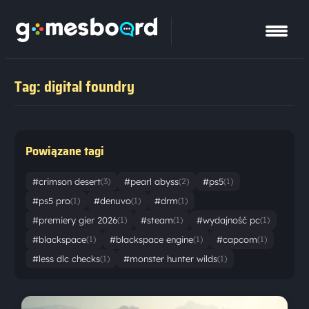
Tag: digital foundry
Powiązane tagi
#crimson desert
#pearl abyss
#ps5
(3)
(2)
(1)
#ps5 pro
#denuvo
#drm
(1)
(1)
(1)
#premiery gier 2026
#steam
#wydajność pc
(1)
(1)
(1)
#blackspace
#blackspace engine
#capcom
(1)
(1)
(1)
#less dlc checks
#monster hunter wilds
(1)
(1)