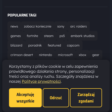
POPULARNE TAGI
news
zobacz koniecznie
sony
arc raiders
games
fortnite
steam
ps5
embark studios
blizzard
poradnik
featured
capcom
crimson desert
nintendo
microsoft
xbox
gear
world of warcraft
solucja
marathon
ubisoft
Korzystamy z plików cookie w celu zapewnienia
prawidłowego działania strony, personalizacji
bungie
recenzja
resident evil requiem
gaming
treści oraz analizy ruchu. Szczegóły znajdziesz w
naszej
Polityce prywatności
.
aktualizacja
pc
epic games
hytale
Akceptuję
Zarządzaj
Odrzuć
wszystkie
zgodami
Polityka prywatności
·
Ustawienia cookies