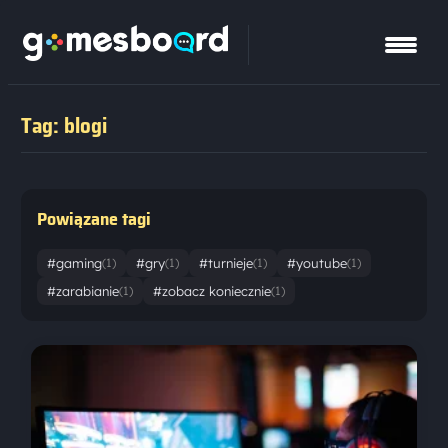
Tag: blogi
Powiązane tagi
#gaming
#gry
#turnieje
#youtube
(1)
(1)
(1)
(1)
#zarabianie
#zobacz koniecznie
(1)
(1)