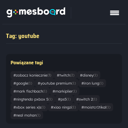
Tag: youtube
Powiązane tagi
#zobacz koniecznie
#twitch
#disney
(3)
(2)
(1)
#google
#youtube premium
#iron lung
(1)
(1)
(1)
#mark fischbach
#markiplier
(1)
(1)
#ningtendo pxbox 5
#ps5
#switch 2
(1)
(1)
(1)
#xbox series x|s
#xiao ningzi
#moistcr1tikal
(1)
(1)
(1)
#neal mohan
(1)