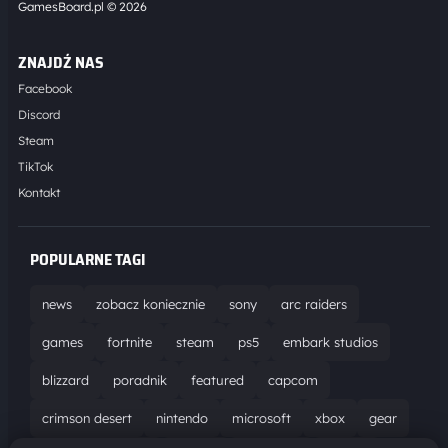
GamesBoard.pl © 2026
ZNAJDŹ NAS
Facebook
Discord
Steam
TikTok
Kontakt
POPULARNE TAGI
news
zobacz koniecznie
sony
arc raiders
games
fortnite
steam
ps5
embark studios
blizzard
poradnik
featured
capcom
crimson desert
nintendo
microsoft
xbox
gear