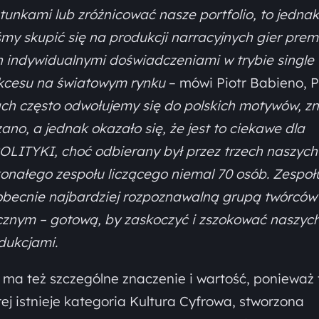
unkami lub zróżnicować nasze portfolio, to jednak
śmy skupić się na produkcji narracyjnych gier pre
 indywidualnymi doświadczeniami w trybie single
sukcesu na światowym rynku
– mówi Piotr Babieno, 
ch często odwołujemy się do polskich motywów, z
zano, a jednak okazało się, że jest to ciekawe dla
OLITYKI, choć odbierany był przez trzech naszych
onałego zespołu liczącego niemal 70 osób. Zespoł
 obecnie najbardziej rozpoznawalną grupą twórców
cznym – gotową, by zaskoczyć i zszokować naszyc
dukcjami.
ma też szczególne znaczenie i wartość, ponieważ 
ej istnieje kategoria Kultura Cyfrowa, stworzona