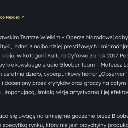
↗
 do Nexusa!
szawskim Teatrze Wielkim – Operze Narodowej odby
ityki, jednej z najbardziej prestiżowych i miarodaj
kraju. W kategorii Kultura Cyfrowa za rok 2017 Pa
ipy krakowskiego studia Bloober Team – Mateusz L
ch ostatnie dzieło, cyberpunkowy horror „Observer”
 i doceniony przez krytyków oraz graczy na całym
 „imponującą, śmiałą wizję artystyczną i jej efekt
raca się uwagę na umiejętne godzenie przez Bloob
specyfiką rynku, który nie jest przychylny produk