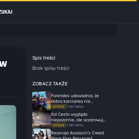
ZUKAJ
 w
Spis treści
Brak spisu treści
ZOBACZ TAKŻE
Foretales udowadnia, że
dobra karcianka nie
potrzebuje wielkiego
7 dni temu
OPINIE
świata, żeby opowiedzieć
Sol Cesto wygląda
dużą historię
niepozornie, ale oczarowuje
gameplayem
7 dni temu
OPINIE
Recenzja Assassin’s Creed
Black Flag Resynced: