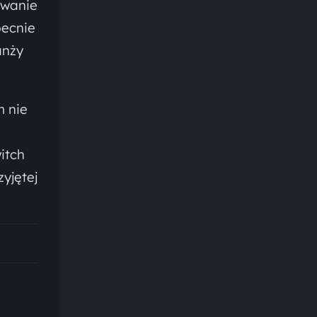
owanie
becnie
anży
m nie
itch
yjętej