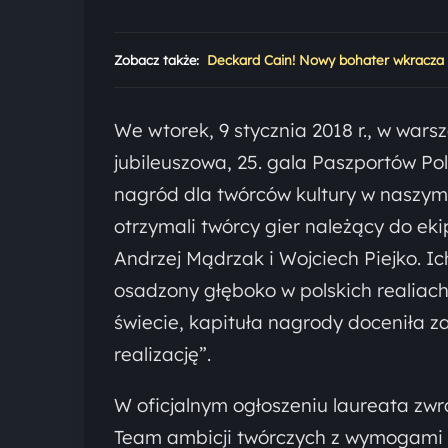
Zobacz także:
Deckard Cain! Nowy bohater wkracza
We wtorek, 9 stycznia 2018 r., w war
jubileuszowa, 25. gala Paszportów Pol
nagród dla twórców kultury w naszym 
otrzymali twórcy gier należący do ek
Andrzej Mądrzak i Wojciech Piejko. I
osadzony głęboko w polskich realiach
świecie, kapituła nagrody doceniła za
realizację”.
W oficjalnym ogłoszeniu laureata zw
Team ambicji twórczych z wymogami i 