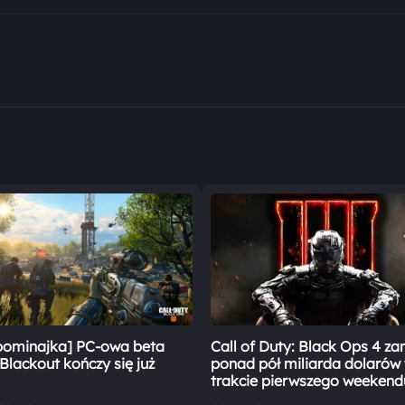
pominajka] PC-owa beta
Call of Duty: Black Ops 4 za
Blackout kończy się już
ponad pół miliarda dolarów
trakcie pierwszego weekend