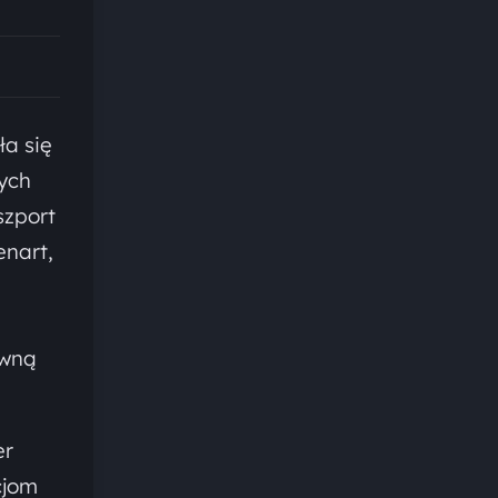
ła się
nych
szport
enart,
owną
er
cjom