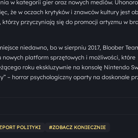
ania w kategorii gier oraz nowych mediów. Uhonor
c, że w oczach krytyków i znawców kultury jest o
którzy przyczyniają się do promocji artyzmu w br
iejsce niedawno, bo w sierpniu 2017, Bloober Tea
u nowych platform sprzętowych i możliwości, które
ieżącego roku ekskluzywnie na konsolę Nintendo Sw
y” – horror psychologiczny oparty na doskonale prz
ZPORT POLITYKI
#ZOBACZ KONIECZNIE