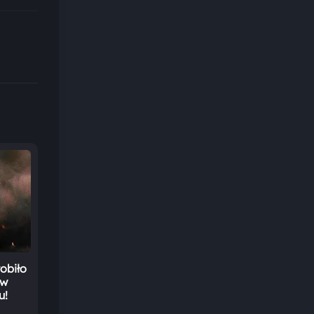
robiło
 w
u!