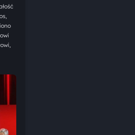
ałość
os,
iono
rowi
owi,