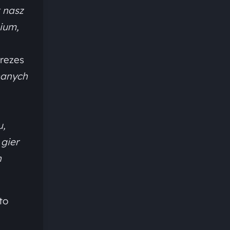
 nasz
mium,
Prezes
nanych
u,
 gier
h
to