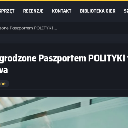
SPRZĘT
RECENZJE
KONTAKT
BIBLIOTEKA GIER
S
Studio Bloober Team nagrodzone Paszportem POLITYKI w kategorii Kultura Cyfrowa
agrodzone Paszportem POLITYKI
wa
nne