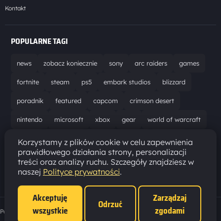
Kontakt
POPULARNE TAGI
news
zobacz koniecznie
sony
arc raiders
games
fortnite
steam
ps5
embark studios
blizzard
poradnik
featured
capcom
crimson desert
nintendo
microsoft
xbox
gear
world of warcraft
solucja
marathon
ubisoft
bungie
recenzja
Korzystamy z plików cookie w celu zapewnienia
prawidłowego działania strony, personalizacji
resident evil requiem
gaming
aktualizacja
pc
treści oraz analizy ruchu. Szczegóły znajdziesz w
naszej
Polityce prywatności
.
epic games
hytale
Akceptuję
Zarządzaj
Odrzuć
wszystkie
zgodami
Polityka prywatności
·
Ustawienia cookies