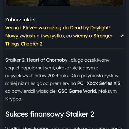
Zobacz także:
Vecna i Eleven wkraczają do Dead by Daylight!
Nowy zwiastun i wszystko, co wiemy o Stranger
↗
Things Chapter 2
Stalker 2: Heart of Chornobyl
, długo oczekiwany
sequel popularnej serii, okazał się jednym z
największych hitów 2024 roku. Gra przyniosła zysk w
mniej niż miesiąc od premiery na
PC
i
Xbox Series X|S
,
co potwierdził właściciel
GSC Game World
, Maksym
Kryppa.
Sukces finansowy Stalker 2
Według słów Kryppy, gra osiągnęła próg opłacalności