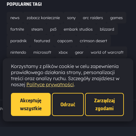
POPULARNE TAGI
news
zobacz koniecznie
sony
arc raiders
games
fortnite
steam
ps5
embark studios
blizzard
poradnik
featured
capcom
crimson desert
nintendo
microsoft
xbox
gear
world of warcraft
solucja
marathon
ubisoft
bungie
recenzja
Korzystamy z plików cookie w celu zapewnienia
prawidłowego działania strony, personalizacji
resident evil requiem
gaming
aktualizacja
pc
treści oraz analizy ruchu. Szczegóły znajdziesz w
naszej
Polityce prywatności
.
epic games
hytale
Akceptuję
Zarządzaj
Odrzuć
wszystkie
zgodami
Polityka prywatności
·
Ustawienia cookies