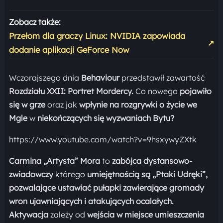
Zobacz także:
Przełom dla graczy Linux: NVIDIA zapowiada
↗
dodanie aplikacji GeForce Now
Wczorajszego dnia
Behaviour
przedstawił zawartość
Rozdziału XXII: Portret Mordercy.
Co nowego
pojawiło
się w grze
oraz jak
wpłynie na rozgrywki o życie we
Mgle
w
niekończących się wyzwaniach Bytu?
https://www.youtube.com/watch?v=9hsxywyZXtk
Carmina „Artysta” Mora
to
zabójca dystansowo-
zwiadowczy
którego
umiejętnością są „Ptaki Udręki”,
pozwalające ustawiać pułapki zawierające gromady
wron ujawniających i atakujących ocalałych.
Aktywacja
zależy od
wejścia w miejsce umieszczenia