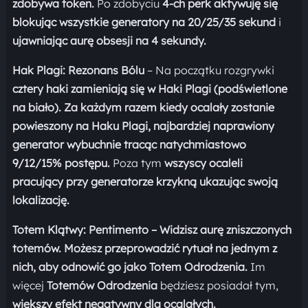
zdobywa token.
Po zdobyciu
4-ch perk aktywuję się
blokując wszystkie generatory na 20/25/35 sekund
i
ujawniając aurę obsesji na 4 sekundy.
Hak Plagi: Rezonans Bólu
– Na początku rozgrywki
cztery haki zamieniają się w Haki Plagi (podświetlone
na biało).
Za każdym razem kiedy ocalały zostanie
powieszony na
Haku Plagi, najbardziej naprawiony
generator wybuchnie tracąc natychmiastowo
9/12/15% postępu.
Poza tym
wszyscy ocaleli
pracujący przy generatorze krzykną ukazując swoją
lokalizację.
Totem Klątwy: Pentimento –
Widzisz aurę zniszczonych
totemów.
Możesz przeprowadzić rytuał na jednym z
nich, aby odnowić go jako
Totem Odrodzenia.
Im
więcej
Totemów Odrodzenia
będziesz posiadał tym,
większy efekt negatywny dla ocalałych.