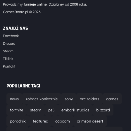
Prowadzimy turnieje online. Działamy od 2008 roku.
GamesBoard.pl © 2026
ZNAJDŹ NAS
Facebook
Discord
Steam
TikTok
Kontakt
POPULARNE TAGI
news
zobacz koniecznie
sony
arc raiders
games
fortnite
steam
ps5
embark studios
blizzard
poradnik
featured
capcom
crimson desert