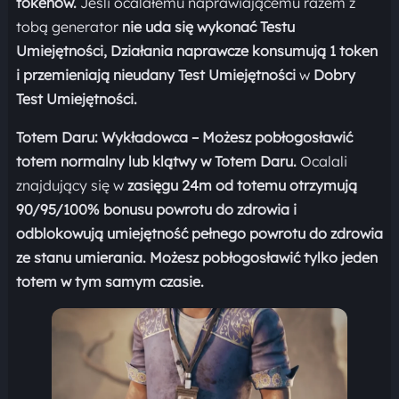
tokenów.
Jeśli ocalałemu naprawiającemu razem z
tobą generator
nie uda się wykonać
Testu
Umiejętności,
Działania naprawcze
konsumują 1 token
i przemieniają nieudany
Test Umiejętności
w
Dobry
Test Umiejętności.
Totem Daru: Wykładowca
– Możesz pobłogosławić
totem normalny lub klątwy w Totem Daru.
Ocalali
znajdujący się w
zasięgu 24m od totemu otrzymują
90/95/100% bonusu powrotu do zdrowia i
odblokowują umiejętność pełnego powrotu do zdrowia
ze stanu umierania. Możesz pobłogosławić tylko jeden
totem w tym samym czasie.