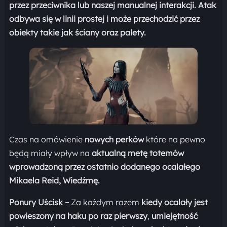
przez przeciwnika lub naszej manualnej interakcji.
Atak
odbywa się w linii prostej i może przechodzić przez
obiekty takie jak ściany oraz palety.
Czas na omówienie
nowych perków
które na pewno
będą miały wpływ na
aktualną metę totemów
wprowadzoną przez ostatnio dodanego ocalałego
Mikaela Reid, Wiedźmę.
Ponury Uścisk
–
Za każdym razem
kiedy ocalały jest
powieszony na haku po raz pierwszy
,
umiejętność