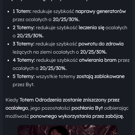
1 Totem:
redukuje szybkość
naprawy generatorów
przez ocalałych o
20/25/30%.
2 Totemy:
redukuje szybkość
leczenia się
ocalałych
o
20/25/30%.
3 Totemy:
redukuje szybkość
powrotu do zdrowia
leżących na ziemi ocalałych o
20/25/30%.
4 Totemy:
redukuje szybkość
otwierania bram
przez
ocalałych o
20/25/30%.
5 Totemy:
wszystkie totemy
zostają zablokowane
przez Byt.
Kiedy
Totem Odrodzenia
zostanie zniszczony przez
ocalałego
, jego pozostałości
pochłania Byt
odbierając
możliwość
ponownego wykorzystania przez zabójcę.