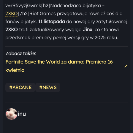
v=rR5vyzjGwmk[h2]Nadchodząca bijatyka –
2XKO
[/h2]Riot Games przygotowuje również coś dla
fanów bijatyk.
11 listopada
do nowej gry zatytułowanej
2XKO
trafi zaktualizowany wygląd
Jinx
, co stanowi
przedsmak premiery pełnej wersji gry w 2025 roku.
Zobacz także:
Fortnite Save the World za darmo: Premiera 16
↗
kwietnia
#ARCANE
#NEWS
inu