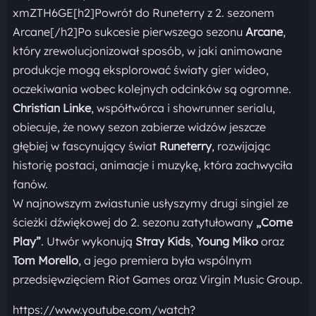
xmZTH6GE[h2]Powrót do Runeterry z 2. sezonem
Arcane[/h2]Po sukcesie pierwszego sezonu
Arcane
,
który zrewolucjonizował sposób, w jaki animowane
produkcje mogą eksplorować światy gier wideo,
oczekiwania wobec kolejnych odcinków są ogromne.
Christian Linke
, współtwórca i showrunner serialu,
obiecuje, że nowy sezon zabierze widzów jeszcze
głębiej w fascynujący świat
Runeterry
, rozwijając
historię postaci, animacje i muzykę, która zachwyciła
fanów.
W najnowszym zwiastunie usłyszymy drugi singiel ze
ścieżki dźwiękowej do 2. sezonu zatytułowany
„Come
Play”
. Utwór wykonują
Stray Kids
,
Young Miko
oraz
Tom Morello
, a jego premiera była wspólnym
przedsięwzięciem Riot Games oraz Virgin Music Group.
https://www.youtube.com/watch?