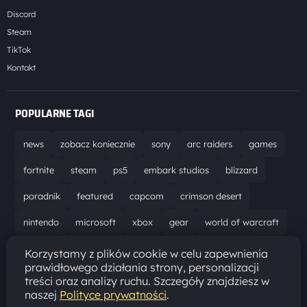
Discord
Steam
TikTok
Kontakt
POPULARNE TAGI
news
zobacz koniecznie
sony
arc raiders
games
fortnite
steam
ps5
embark studios
blizzard
poradnik
featured
capcom
crimson desert
nintendo
microsoft
xbox
gear
world of warcraft
solucja
marathon
ubisoft
bungie
recenzja
Korzystamy z plików cookie w celu zapewnienia
prawidłowego działania strony, personalizacji
resident evil requiem
gaming
aktualizacja
pc
treści oraz analizy ruchu. Szczegóły znajdziesz w
naszej
Polityce prywatności
.
epic games
hytale