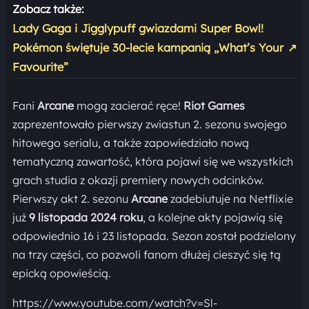
Zobacz także:
Lady Gaga i Jigglypuff gwiazdami Super Bowl!
Pokémon świętuje 30-lecie kampanią „What’s Your
↗
Favourite”
Fani
Arcane
mogą zacierać ręce!
Riot Games
zaprezentowało pierwszy zwiastun 2. sezonu swojego
hitowego serialu, a także zapowiedziało nową
tematyczną zawartość, która pojawi się we wszystkich
grach studia z okazji premiery nowych odcinków.
Pierwszy akt 2. sezonu
Arcane
zadebiutuje na Netflixie
już
9 listopada 2024 roku
, a kolejne akty pojawią się
odpowiednio 16 i 23 listopada. Sezon został podzielony
na trzy części, co pozwoli fanom dłużej cieszyć się tą
epicką opowieścią.
https://www.youtube.com/watch?v=Sl-