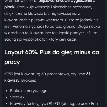
W obudowie siedzi
pięciowarstwowe wygłuszenie z
pianki
. Redukuje wibracje i niechciane rezonanse,
dzięki czemu klawisze brzmią czyściej niż w
klawiaturach z pustym wnętrzem. Cisza to jednak nie
jest. Venoma słychać i to bardzo głośno. Długa nocka
w grach na tej klawiaturze to kiepski pomysł, jeśli za
ścianą śpi współlokator, który ceni ciszę.
Layout 60%. Plus do gier, minus do
pracy
K753 jest klawiaturą 60-procentową, czyli ma
61
klawiszy
. Brakuje:
Bloku numerycznego
Strzałek
Klawiszy funkcyjnych F1–F12 (dostępne przez Fn +