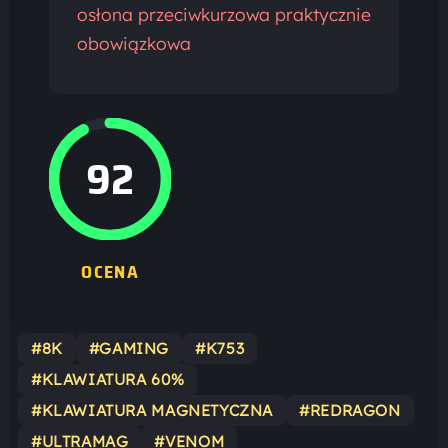
osłona przeciwkurzowa praktycznie
obowiązkowa
92
OCENA
#8K
#GAMING
#K753
#KLAWIATURA 60%
#KLAWIATURA MAGNETYCZNA
#REDRAGON
#ULTRAMAG
#VENOM