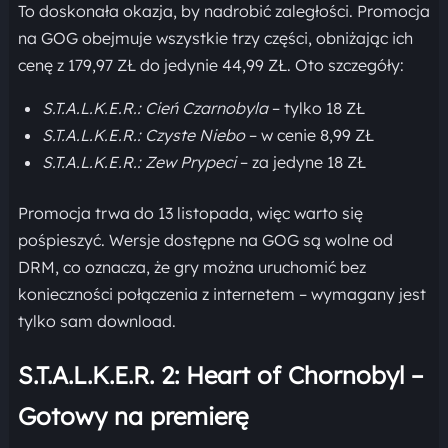
To doskonała okazja, by nadrobić zaległości. Promocja
na GOG obejmuje wszystkie trzy części, obniżając ich
cenę z 179,97 ZŁ do jedynie 44,99 ZŁ. Oto szczegóły:
S.T.A.L.K.E.R.: Cień Czarnobyla
– tylko 18 ZŁ
S.T.A.L.K.E.R.: Czyste Niebo
– w cenie 8,99 ZŁ
S.T.A.L.K.E.R.: Zew Prypeci
– za jedyne 18 ZŁ
Promocja trwa do 13 listopada, więc warto się
pośpieszyć. Wersje dostępne na GOG są wolne od
DRM, co oznacza, że gry można uruchomić bez
konieczności połączenia z internetem – wymagany jest
tylko sam download.
S.T.A.L.K.E.R. 2: Heart of Chornobyl –
Gotowy na premierę