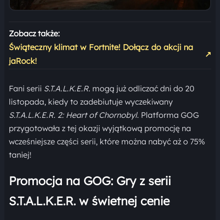
Zobacz także:
Świąteczny klimat w Fortnite! Dołącz do akcji na
↗
jaRock!
Fani serii
S.T.A.L.K.E.R.
mogą już odliczać dni do 20
listopada, kiedy to zadebiutuje wyczekiwany
S.T.A.L.K.E.R. 2: Heart of Chornobyl
. Platforma GOG
przygotowała z tej okazji wyjątkową promocję na
wcześniejsze części serii, które można nabyć aż o 75%
taniej!
Promocja na GOG: Gry z serii
S.T.A.L.K.E.R. w świetnej cenie