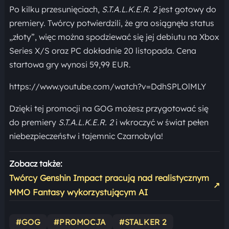
Po kilku przesunięciach,
S.T.A.L.K.E.R. 2
jest gotowy do
premiery. Twórcy potwierdzili, że gra osiągnęła status
„złoty”, więc można spodziewać się jej debiutu na Xbox
Series X/S oraz PC dokładnie 20 listopada. Cena
startowa gry wynosi 59,99 EUR.
https://www.youtube.com/watch?v=DdhSPLOlMLY
Dzięki tej promocji na GOG możesz przygotować się
do premiery
S.T.A.L.K.E.R. 2
i wkroczyć w świat pełen
niebezpieczeństw i tajemnic Czarnobyla!
Zobacz także:
Twórcy Genshin Impact pracują nad realistycznym
↗
MMO Fantasy wykorzystującym AI
#GOG
#PROMOCJA
#STALKER 2