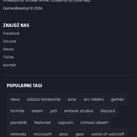
Prowadzimy turnieje online. Działamy od 2008 roku.
GamesBoard.pl © 2026
ZNAJDŹ NAS
Facebook
Discord
Steam
TikTok
Kontakt
POPULARNE TAGI
news
zobacz koniecznie
sony
arc raiders
games
fortnite
steam
ps5
embark studios
blizzard
poradnik
featured
capcom
crimson desert
nintendo
microsoft
xbox
gear
world of warcraft