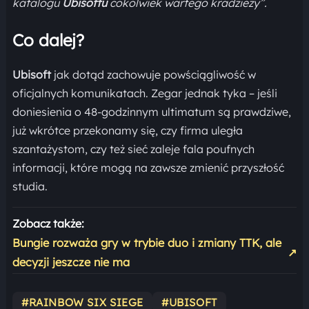
katalogu
Ubisoftu
cokolwiek wartego kradzieży”.
Co dalej?
Ubisoft
jak dotąd zachowuje powściągliwość w
oficjalnych komunikatach. Zegar jednak tyka – jeśli
doniesienia o 48-godzinnym ultimatum są prawdziwe,
już wkrótce przekonamy się, czy firma uległa
szantażystom, czy też sieć zaleje fala poufnych
informacji, które mogą na zawsze zmienić przyszłość
studia.
Zobacz także:
Bungie rozważa gry w trybie duo i zmiany TTK, ale
↗
decyzji jeszcze nie ma
#RAINBOW SIX SIEGE
#UBISOFT