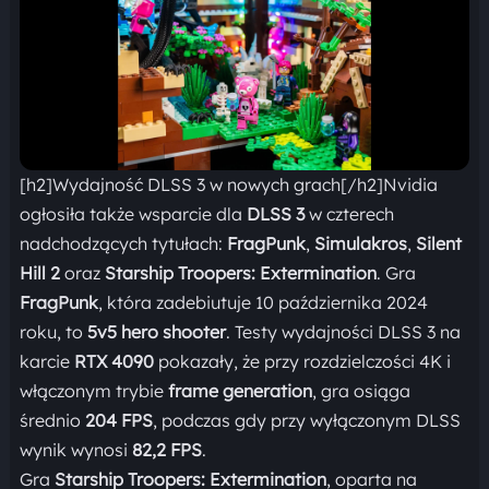
[h2]Wydajność DLSS 3 w nowych grach[/h2]Nvidia
ogłosiła także wsparcie dla
DLSS 3
w czterech
nadchodzących tytułach:
FragPunk
,
Simulakros
,
Silent
Hill 2
oraz
Starship Troopers: Extermination
. Gra
FragPunk
, która zadebiutuje 10 października 2024
roku, to
5v5 hero shooter
. Testy wydajności DLSS 3 na
karcie
RTX 4090
pokazały, że przy rozdzielczości 4K i
włączonym trybie
frame generation
, gra osiąga
średnio
204 FPS
, podczas gdy przy wyłączonym DLSS
wynik wynosi
82,2 FPS
.
Gra
Starship Troopers: Extermination
, oparta na