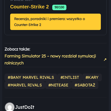
Counter-Strike 2
90/100
Recenzja, poradniki i premiera: wszystko o
Counter-Strike 2
Zobacz także:
Farming Simulator 25 – nowy rozdział symulacji
↗
rolniczych
#BANY MARVEL RIVALS
#INTLIST
#KARY
#MARVEL RIVALS
#NETEASE
#SABOTAŻ
JustDoIt