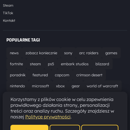
Steam
TikTok
Kontakt
POPULARNE TAGI
news
zobacz koniecznie
sony
arc raiders
games
fortnite
steam
ps5
embark studios
blizzard
poradnik
featured
capcom
crimson desert
nintendo
microsoft
xbox
gear
world of warcraft
solucja
marathon
ubisoft
bungie
recenzja
Korzystamy z plików cookie w celu zapewnienia
prawidłowego działania strony, personalizacji
resident evil requiem
gaming
aktualizacja
pc
treści oraz analizy ruchu. Szczegóły znajdziesz w
naszej
Polityce prywatności
.
epic games
hytale