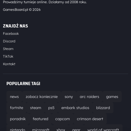
Prowadzimy turnieje online. Działamy od 2008 roku.
GamesBoard.pl © 2026
ZNAJDŹ NAS
Facebook
Discord
Steam
TikTok
Kontakt
POPULARNE TAGI
news
zobacz koniecznie
sony
arc raiders
games
fortnite
steam
ps5
embark studios
blizzard
poradnik
featured
capcom
crimson desert
nintendo
microsoft
xbox
gear
world of warcraft