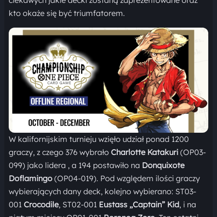
kto okaże się być triumfatorem.
W kalifornijskim turnieju wzięło udział ponad 1200
graczy, z czego 376 wybrało
Charlotte Katakuri
(OP03-
099) jako lidera , a 194 postawiło na
Donquixote
Doflamingo
(OP04-019). Pod względem ilości graczy
wybierających dany deck, kolejno wybierano: ST03-
001
Crocodile
, ST02-001
Eustass „Captain” Kid
, i na