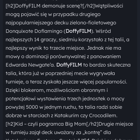
[h2]DoffyFILM demonuje scenę?[/h2]Wątpliwości
mogą pojawić się w przypadku drugiego
najpopularniejszego decku zielono-fioletowego
Donquixote Doflamingo (
DoffyFILM
). Wśród
najlepszych 14 graczy, siedmiu korzystało z tej talii, a
najlepszy wynik to trzecie miejsce. Jednak nie ma
mowy o dominacji porównywalnej z panowaniem
Edwarda Newgate’a.
DoffyFILM
to bardzo skuteczna
talia, która już w poprzedniej mecie wygrywała
turnieje, a teraz zyskała jeszcze więcej popularności.
Dzięki blokerom, możliwościom obronnym i
potencjałowi wystawienia trzech jednostek o mocy
powyżej 5000 w jednym ruchu, ta talia radzi sobie
dobrze w starciach z Katakurim czy Crocodilem.
[h2]Kid – czyli pogramca Big Mom[/h2]Drugie miejsce
w turnieju zajął deck uważany za „kontrę” dla