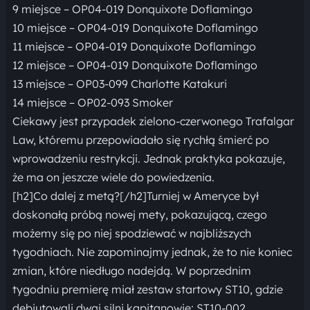
9 miejsce – OP04-019 Donquixote Doflamingo
10 miejsce – OP04-019 Donquixote Doflamingo
11 miejsce – OP04-019 Donquixote Doflamingo
12 miejsce – OP04-019 Donquixote Doflamingo
13 miejsce – OP03-099 Charlotte Katakuri
14 miejsce – OP02-093 Smoker
Ciekawy jest przypadek zielono-czerwonego Trafalgar
Law, któremu przepowiadało się rychłą śmierć po
wprowadzeniu restrykcji. Jednak praktyka pokazuje,
że ma on jeszcze wiele do powiedzenia.
[h2]Co dalej z metą?[/h2]Turniej w Ameryce był
doskonałą próbą nowej mety, pokazującą, czego
możemy się po niej spodziewać w najbliższych
tygodniach. Nie zapominajmy jednak, że to nie koniec
zmian, które niedługo nadejdą. W poprzednim
tygodniu premierę miał zestaw startowy ST10, gdzie
debiutowali dwaj silni kapitanowie: ST10-002