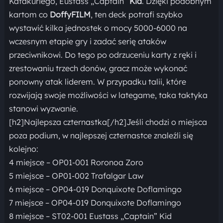
Katakuriego, Eustass „Captain”
Kid
. Dzięki podobnym
kartom co
DoffyFILM
, ten deck potrafi szybko
wystawić kilka jednostek o mocy 5000-6000 na
wczesnym etapie gry i zadać serię ataków
przeciwnikowi. Do tego po odrzuceniu karty z ręki i
zrestowaniu trzech donów, gracz może wykonać
ponowny atak liderem. W przypadku talii, które
rozwijają swoje możliwości w lategame, taka taktyka
stanowi wyzwanie.
[h2]Najlepsza czternastka[/h2]Jeśli chodzi o miejsca
poza podium, w najlepszej czternastce znaleźli się
kolejno:
4 miejsce – OP01-001 Roronoa Zoro
5 miejsce – OP01-002 Trafalgar Law
6 miejsce – OP04-019 Donquixote Doflamingo
7 miejsce – OP04-019 Donquixote Doflamingo
8 miejsce – ST02-001 Eustass „Captain” Kid