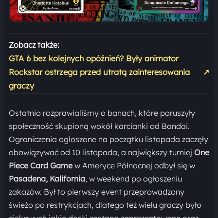
Zobacz także:
GTA 6 bez kolejnych opóźnień? Były animator
Rockstar ostrzega przed utratą zainteresowania
↗
graczy
Ostatnio rozprawialiśmy o banach, które poruszyły
społeczność skupioną wokół karcianki od Bandai.
Ograniczenia ogłoszone na początku listopada zaczęły
obowiązywać od 10 listopada, a największy turniej
One
Piece Card Game
w Ameryce Północnej odbył się w
Pasadena, Kalifornia
, w weekend po ogłoszeniu
zakazów. Był to pierwszy event przeprowadzony
świeżo po restrykcjach, dlatego też wielu graczy było
ciekawych jakie decki zostaną zaprezentowane oraz