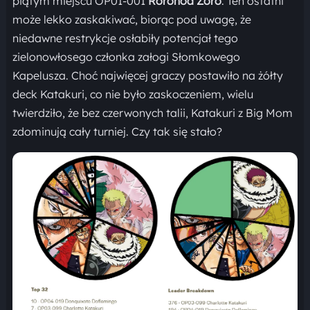
piątym miejscu OP01-001
Roronoa Zoro
. Ten ostatni
może lekko zaskakiwać, biorąc pod uwagę, że
niedawne restrykcje osłabiły potencjał tego
zielonowłosego członka załogi Słomkowego
Kapelusza. Choć najwięcej graczy postawiło na żółty
deck Katakuri, co nie było zaskoczeniem, wielu
twierdziło, że bez czerwonych talii, Katakuri z Big Mom
zdominują cały turniej. Czy tak się stało?