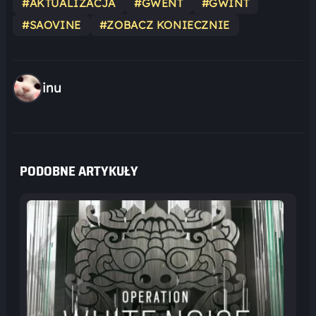
#AKTUALIZACJA
#GWENT
#GWINT
#SAOVINE
#ZOBACZ KONIECZNIE
inu
PODOBNE ARTYKUŁY