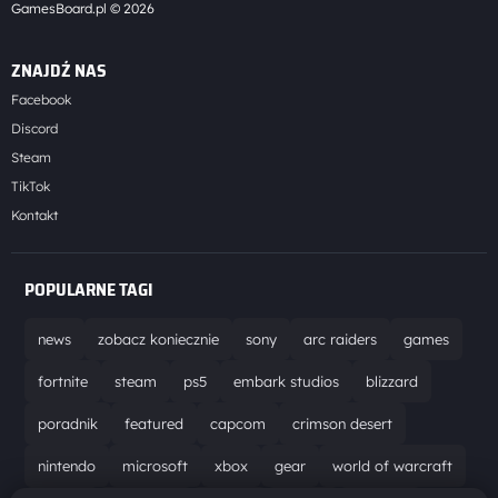
GamesBoard.pl © 2026
ZNAJDŹ NAS
Facebook
Discord
Steam
TikTok
Kontakt
POPULARNE TAGI
news
zobacz koniecznie
sony
arc raiders
games
fortnite
steam
ps5
embark studios
blizzard
poradnik
featured
capcom
crimson desert
nintendo
microsoft
xbox
gear
world of warcraft