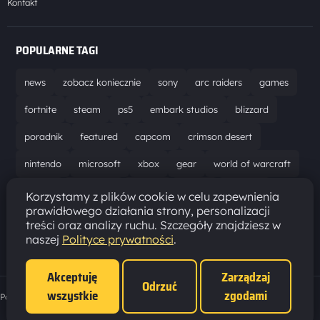
Kontakt
POPULARNE TAGI
news
zobacz koniecznie
sony
arc raiders
games
fortnite
steam
ps5
embark studios
blizzard
poradnik
featured
capcom
crimson desert
nintendo
microsoft
xbox
gear
world of warcraft
solucja
marathon
ubisoft
bungie
recenzja
Korzystamy z plików cookie w celu zapewnienia
prawidłowego działania strony, personalizacji
resident evil requiem
gaming
aktualizacja
pc
treści oraz analizy ruchu. Szczegóły znajdziesz w
naszej
Polityce prywatności
.
epic games
hytale
Akceptuję
Zarządzaj
Odrzuć
wszystkie
zgodami
Polityka prywatności
·
Ustawienia cookies