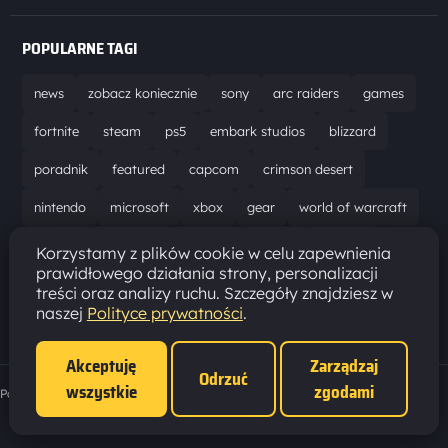
POPULARNE TAGI
news
zobacz koniecznie
sony
arc raiders
games
fortnite
steam
ps5
embark studios
blizzard
poradnik
featured
capcom
crimson desert
nintendo
microsoft
xbox
gear
world of warcraft
solucja
marathon
ubisoft
bungie
recenzja
Korzystamy z plików cookie w celu zapewnienia
prawidłowego działania strony, personalizacji
resident evil requiem
gaming
aktualizacja
pc
treści oraz analizy ruchu. Szczegóły znajdziesz w
naszej
Polityce prywatności
.
epic games
hytale
Akceptuję
Zarządzaj
Odrzuć
wszystkie
zgodami
Polityka prywatności
·
Ustawienia cookies