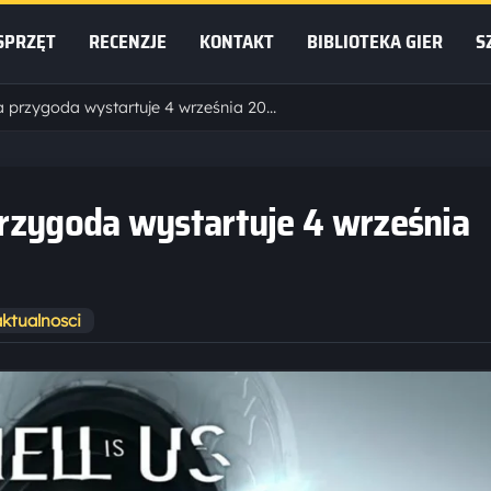
SPRZĘT
RECENZJE
KONTAKT
BIBLIOTEKA GIER
S
Hell is Us – tajemnicza przygoda wystartuje 4 września 2025
 przygoda wystartuje 4 września
aktualnosci