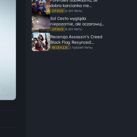
dobra karcianka nie
potrzebuje wielkiego
6 dni temu
OPINIE
świata, żeby opowiedzieć
Sol Cesto wygląda
dużą historię
niepozornie, ale oczarowuje
gameplayem
6 dni temu
OPINIE
Recenzja Assassin’s Creed
Black Flag Resynced:
Ubisoft tego nie zepsuł
1 tydzień temu
RECENZJE