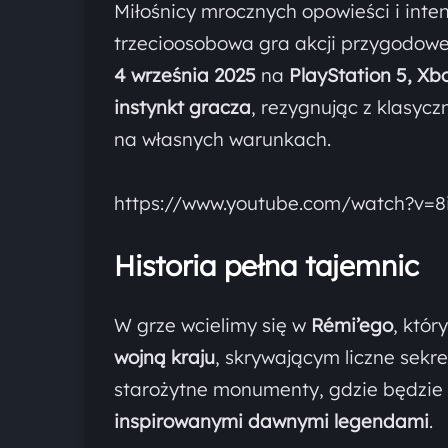
Miłośnicy mrocznych opowieści i inten
trzecioosobowa gra akcji przygodowe
4 września 2025
na
PlayStation 5, Xb
instynkt gracza
, rezygnując z klasyc
na własnych warunkach.
https://www.youtube.com/watch?v
Historia pełna tajemnic
W grze wcielimy się w
Rémi’ego
, któr
wojną kraju
, skrywającym liczne sekre
starożytne monumenty, gdzie będzie 
inspirowanymi dawnymi legendami
.