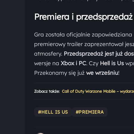
Premiera i przedsprzedaż
Gra została oficjalnie zapowiedzian
premierowy trailer zaprezentował jes
atmosfery.
Przedsprzedaż jest już do
wersje na
Xbox i PC
. Czy
Hell is Us
wpr
Przekonamy się już
we wrześniu
!
Zobacz także:
Call of Duty Warzone Mobile – wydar
#HELL IS US
#PREMIERA