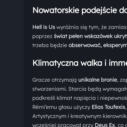
Nowatorskie podejście do
Hell is Us
wyróżnia się tym, że zamia
poprzez
świat pełen wskazówek ukryt
trzeba będzie
obserwować, eksperyme
Klimatyczna walka i imm
Gracze otrzymają
unikalne bronie
, z
stworzeniami. Starcia będą wymaga
podkreśli klimat napięcia i niepewnoś
Rémi’emu głosu użyczy
Elias Toufexis
Artystycznym i kreatywnym kierownik
wcześniej pracował przy
Deus Ex
, co