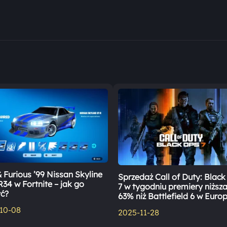
 Furious ’99 Nissan Skyline
Sprzedaż Call of Duty: Blac
34 w Fortnite – jak go
7 w tygodniu premiery niższ
ć?
63% niż Battlefield 6 w Euro
10-08
2025-11-28