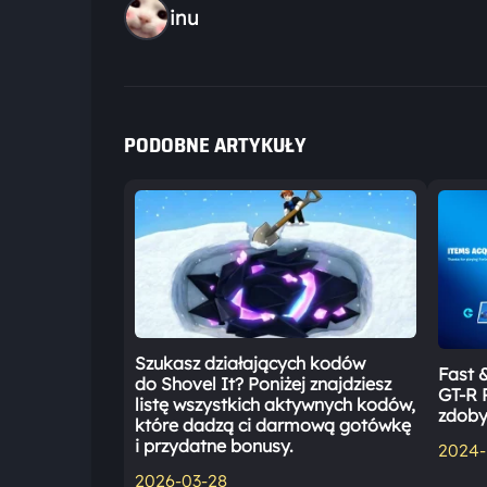
inu
PODOBNE ARTYKUŁY
Szukasz działających kodów
Fast &
do Shovel It? Poniżej znajdziesz
GT-R R
listę wszystkich aktywnych kodów,
zdoby
które dadzą ci darmową gotówkę
i przydatne bonusy.
2024-
2026-03-28