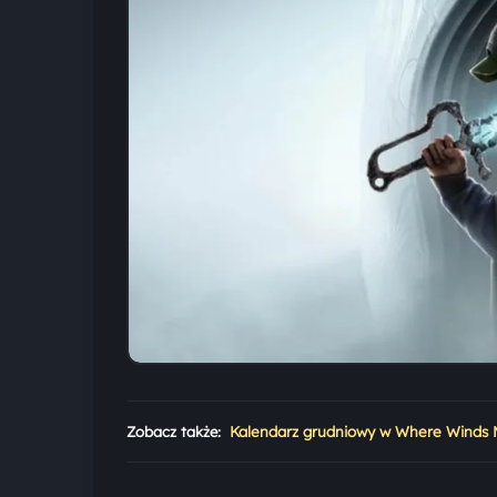
Zobacz także:
Kalendarz grudniowy w Where Winds M