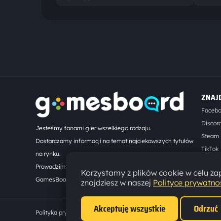
ZNAJ
Faceb
Discor
Jesteśmy fanami gier wszelkiego rodzaju.
Steam
Dostarczamy informacji na temat najciekawszych tytułów
TikTok
na rynku.
Kontak
Prowadzimy turnieje online. Działamy od 2008 roku.
Korzystamy z plików cookie w celu zap
GamesBoard.pl © 2026
znajdziesz w naszej
Polityce prywatno
Akceptuję wszystkie
Odrzuć
Polityka prywatności
·
Ustawienia cookies