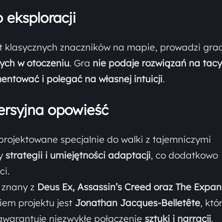
 eksploracji
st klasycznych znaczników na mapie, prowadzi gra
ych w otoczeniu
. Gra
nie podaje rozwiązań na tacy
ntować i polegać na własnej intuicji
.
ersyjna opowieść
aprojektowane specjalnie do walki z tajemniczymi
ły
strategii i umiejętności adaptacji
, co dodatkowo
ci.
, znany z
Deus Ex, Assassin’s Creed oraz The Expa
iem projektu jest
Jonathan Jacques-Belletête
, któ
 gwarantuje niezwykłe połączenie
sztuki i narracji
.