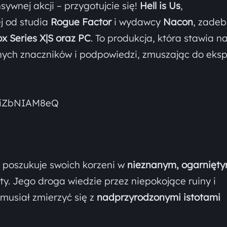
sywnej akcji – przygotujcie się!
Hell is Us
,
j od studia
Rogue Factor
i wydawcy
Nacon
, zadeb
ox Series X|S oraz PC
. To produkcja, która stawia n
znych znaczników i podpowiedzi, zmuszając do ekspl
=8iZbNIAM8eQ
y poszukuje swoich korzeni w
nieznanym, ogarnięt
ty. Jego droga wiedzie przez niepokojące ruiny i
musiał zmierzyć się z
nadprzyrodzonymi istotami