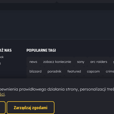
DŹ NAS
POPULARNE TAGI
ook
news
zobacz koniecznie
sony
arc raiders
d
blizzard
poradnik
featured
capcom
crim
world of warcraft
solucja
marathon
ubisoft
t
ewnienia prawidłowego działania strony, personalizacji treś
aktualizacja
pc
epic games
hytale
ści
.
Zarządzaj zgodami