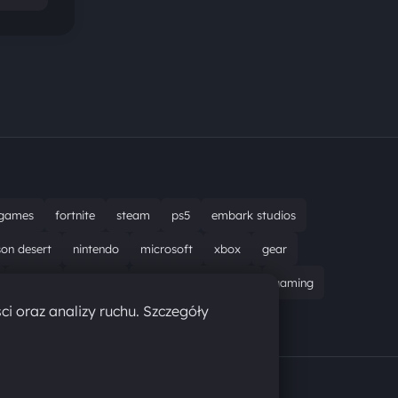
games
fortnite
steam
ps5
embark studios
son desert
nintendo
microsoft
xbox
gear
bungie
recenzja
resident evil requiem
gaming
ci oraz analizy ruchu. Szczegóły