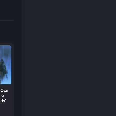
k Ops
a o
pie?