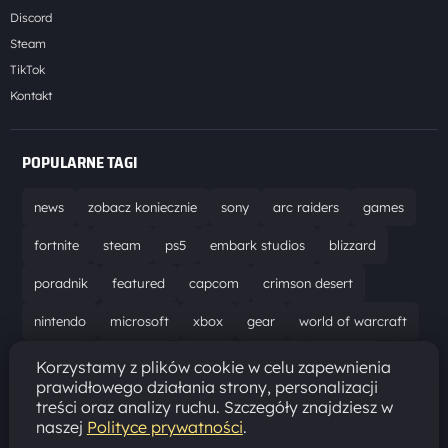
Discord
Steam
TikTok
Kontakt
POPULARNE TAGI
news
zobacz koniecznie
sony
arc raiders
games
fortnite
steam
ps5
embark studios
blizzard
poradnik
featured
capcom
crimson desert
nintendo
microsoft
xbox
gear
world of warcraft
solucja
marathon
ubisoft
bungie
recenzja
Korzystamy z plików cookie w celu zapewnienia
prawidłowego działania strony, personalizacji
resident evil requiem
gaming
aktualizacja
pc
treści oraz analizy ruchu. Szczegóły znajdziesz w
naszej
Polityce prywatności
.
epic games
hytale