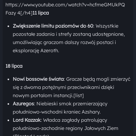
https://www.youtube.com/watch?v=hcfmeGMUkPQ
Fazy 4[/h4]
11 lipca
Zwiększenie limitu poziomów do 60
: Wszystkie
pozostałe zadania i strefy zostaną udostępnione,
umożliwiając graczom dalszy rozwój postaci i
eksplorację Azeroth.
18 lipca
Nowi bossowie świata
: Gracze będą mogli zmierzyć
się z dwoma potężnymi przeciwnikami dzięki
nowym portalom instancji.[list]
Azuregos
: Niebieski smok przemierzający
południowo-wschodni kraniec Azshary.
Lord Kazzak
: Władca zagłady patrolujący
południowo-zachodnie regiony Jałowych Ziem