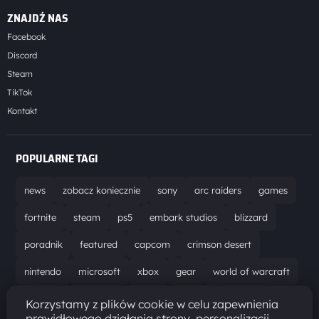
ZNAJDŹ NAS
Facebook
Discord
Steam
TikTok
Kontakt
POPULARNE TAGI
news
zobacz koniecznie
sony
arc raiders
games
fortnite
steam
ps5
embark studios
blizzard
poradnik
featured
capcom
crimson desert
nintendo
microsoft
xbox
gear
world of warcraft
solucja
marathon
ubisoft
bungie
recenzja
Korzystamy z plików cookie w celu zapewnienia
prawidłowego działania strony, personalizacji