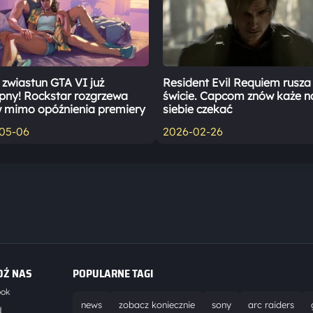
zwiastun GTA VI już
Resident Evil Requiem rusza
pny! Rockstar rozgrzewa
świcie. Capcom znów każe n
 mimo opóźnienia premiery
siebie czekać
05-06
2026-02-26
DŹ NAS
POPULARNE TAGI
ook
news
zobacz koniecznie
sony
arc raiders
d