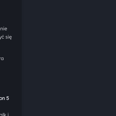
 nie
ć się
ra
on 5
lk i