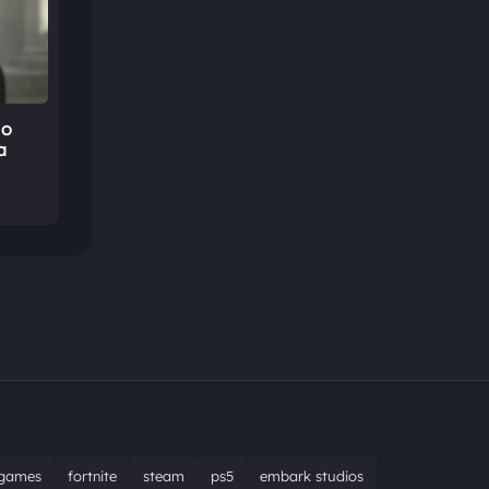
 o
a
games
fortnite
steam
ps5
embark studios