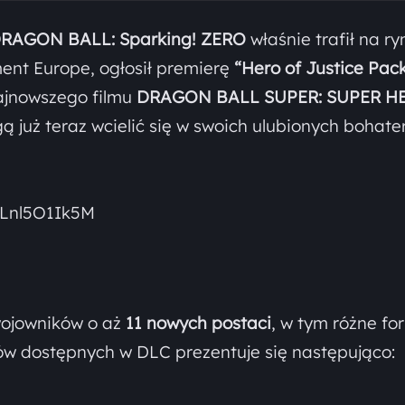
RAGON BALL: Sparking! ZERO
właśnie trafił na ry
nt Europe, ogłosił premierę
“Hero of Justice Pac
ajnowszego filmu
DRAGON BALL SUPER: SUPER H
 już teraz wcielić się w swoich ulubionych bohate
bLnl5O1Ik5M
wojowników o aż
11 nowych postaci
, w tym różne fo
rów dostępnych w DLC prezentuje się następująco: