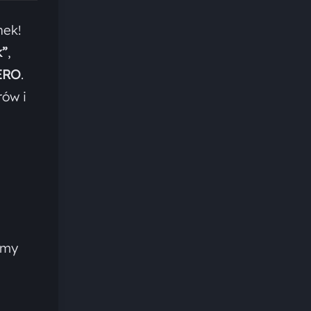
nek!
k”
,
ERO
.
rów i
rmy