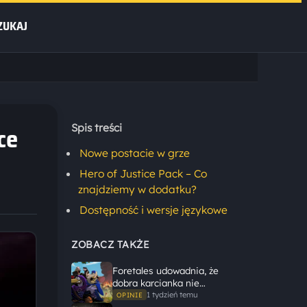
ZUKAJ
ce
Spis treści
Nowe postacie w grze
Hero of Justice Pack – Co
znajdziemy w dodatku?
Dostępność i wersje językowe
ZOBACZ TAKŻE
Foretales udowadnia, że
dobra karcianka nie
potrzebuje wielkiego
1 tydzień temu
OPINIE