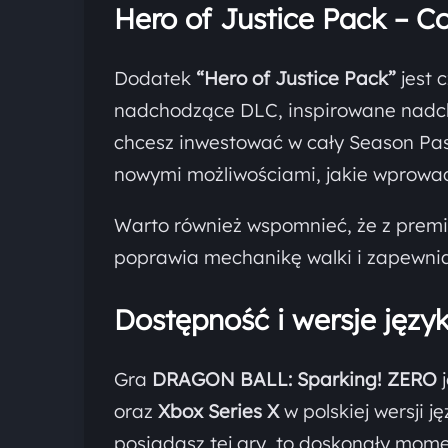
Hero of Justice Pack – C
Dodatek
“Hero of Justice Pack”
jest 
nadchodzące DLC, inspirowane nad
chcesz inwestować w cały Season Pass
nowymi możliwościami, jakie wprowad
Warto również wspomnieć, że z premie
poprawia mechanikę walki i zapewni
Dostępność i wersje języ
Gra
DRAGON BALL: Sparking! ZERO
j
oraz
Xbox Series X
w polskiej wersji ję
posiadasz tej gry, to doskonały mome