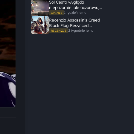
świata, żeby opowiedzieć
Sol Cesto wygląda
dużą historię
niepozornie, ale oczarowuje
gameplayem
1 tydzień temu
OPINIE
Recenzja Assassin’s Creed
Black Flag Resynced:
Ubisoft tego nie zepsuł
2 tygodnie temu
RECENZJE