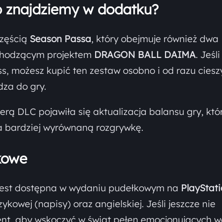
o znajdziemy w dodatku?
częścią
Season Passa
, który obejmuje również dwa
chodzącym projektem
DRAGON BALL DAIMA
. Jeśli
, możesz kupić ten zestaw osobno i od razu cieszy
za do gry.
rą DLC pojawiła się aktualizacja balansu gry, któ
a bardziej wyrównaną rozgrywkę.
kowe
est dostępna w wydaniu pudełkowym na
PlayStati
zykowej (napisy) oraz angielskiej. Jeśli jeszcze nie
nt, aby wskoczyć w świat pełen emocjonujących wa