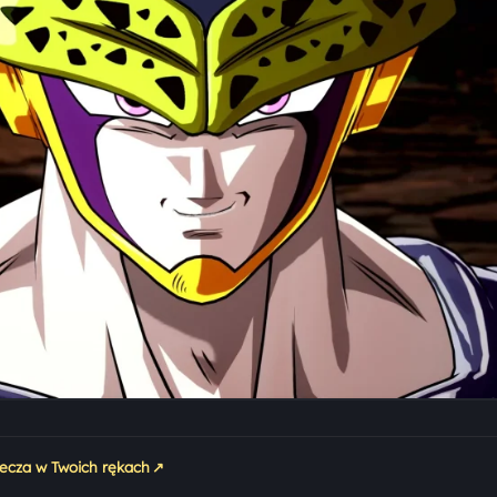
↗
iecza w Twoich rękach