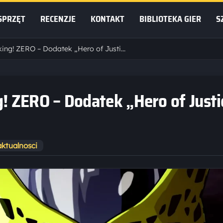
SPRZĘT
RECENZJE
KONTAKT
BIBLIOTEKA GIER
S
DRAGON BALL: Sparking! ZERO – Dodatek „Hero of Justice Pack” już dostępny
 ZERO – Dodatek „Hero of Justi
aktualnosci